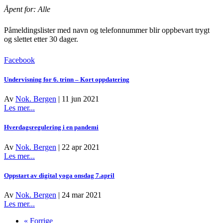
Åpent for: Alle
Påmeldingslister med navn og telefonnummer blir oppbevart trygt
og slettet etter 30 dager.
Facebook
Undervisning for 6. trinn – Kort oppdatering
Av
Nok. Bergen
|
11 jun 2021
about
Les mer...
Undervisning
for
Hverdagsregulering i en pandemi
6.
trinn
Av
Nok. Bergen
|
22 apr 2021
–
about
Les mer...
Kort
Hverdagsregulering
oppdatering
i
Oppstart av digital yoga onsdag 7.april
en
pandemi
Av
Nok. Bergen
|
24 mar 2021
about
Les mer...
Oppstart
« Forrige
av