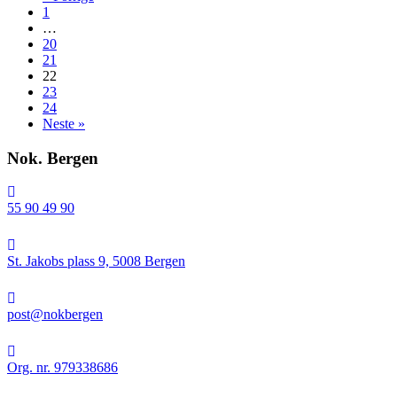
1
digital
…
yoga
20
onsdag
21
7.april
22
23
24
Neste »
Nok. Bergen
55 90 49 90
St.
Jakobs
St. Jakobs plass 9, 5008 Bergen
plass
9,
post@nokbergen
5008
post@nokbergen
Bergen
Org.
nr.
Org. nr. 979338686
979338686