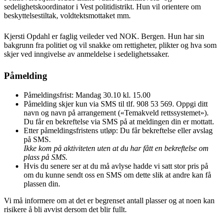
sedelighetskoordinator i Vest politidistrikt. Hun vil orientere om
beskyttelsestiltak, voldtektsmottaket mm.
Kjersti Opdahl er faglig veileder ved NOK. Bergen. Hun har sin
bakgrunn fra politiet og vil snakke om rettigheter, plikter og hva som
skjer ved inngivelse av anmeldelse i sedelighetssaker.
Påmelding
Påmeldingsfrist: Mandag 30.10 kl. 15.00
Påmelding skjer kun via SMS til tlf. 908 53 569. Oppgi ditt
navn og navn på arrangement («Temakveld rettssystemet»).
Du får en bekreftelse via SMS på at meldingen din er mottatt.
Etter påmeldingsfristens utløp: Du får bekreftelse eller avslag
på SMS.
Ikke kom på aktiviteten uten at du har fått en bekreftelse om
plass på SMS.
Hvis du senere ser at du må avlyse hadde vi satt stor pris på
om du kunne sendt oss en SMS om dette slik at andre kan få
plassen din.
Vi må informere om at det er begrenset antall plasser og at noen kan
risikere å bli avvist dersom det blir fullt.