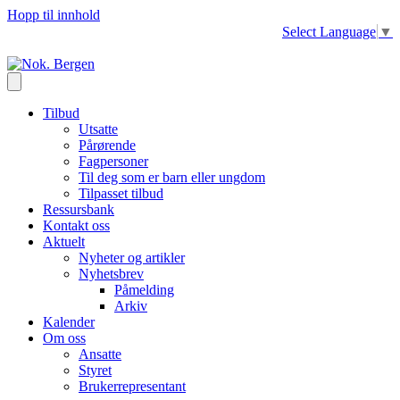
Hopp til innhold
Select Language
▼
Tilbud
Utsatte
Pårørende
Fagpersoner
Til deg som er barn eller ungdom
Tilpasset tilbud
Ressursbank
Kontakt oss
Aktuelt
Nyheter og artikler
Nyhetsbrev
Påmelding
Arkiv
Kalender
Om oss
Ansatte
Styret
Brukerrepresentant