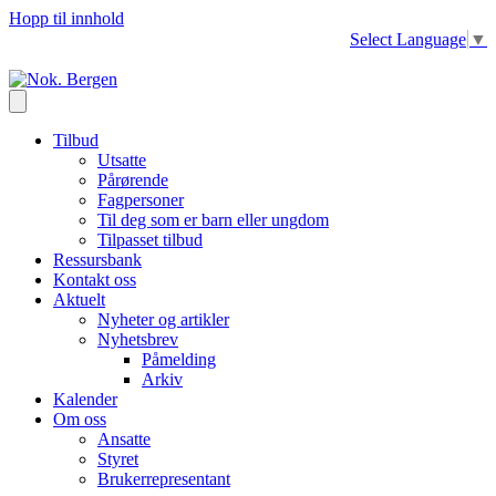
Hopp til innhold
Select Language
▼
Tilbud
Utsatte
Pårørende
Fagpersoner
Til deg som er barn eller ungdom
Tilpasset tilbud
Ressursbank
Kontakt oss
Aktuelt
Nyheter og artikler
Nyhetsbrev
Påmelding
Arkiv
Kalender
Om oss
Ansatte
Styret
Brukerrepresentant