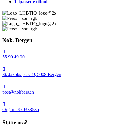
Tilpassede tilbud
Nok. Bergen
55 90 49 90
St.
Jakobs
St. Jakobs plass 9, 5008 Bergen
plass
9,
post@nokbergen
5008
post@nokbergen
Bergen
Org.
nr.
Org. nr. 979338686
979338686
Støtte oss?