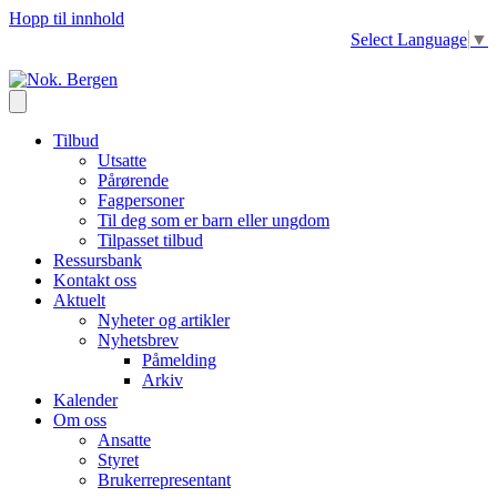
Hopp til innhold
Select Language
▼
Tilbud
Utsatte
Pårørende
Fagpersoner
Til deg som er barn eller ungdom
Tilpasset tilbud
Ressursbank
Kontakt oss
Aktuelt
Nyheter og artikler
Nyhetsbrev
Påmelding
Arkiv
Kalender
Om oss
Ansatte
Styret
Brukerrepresentant