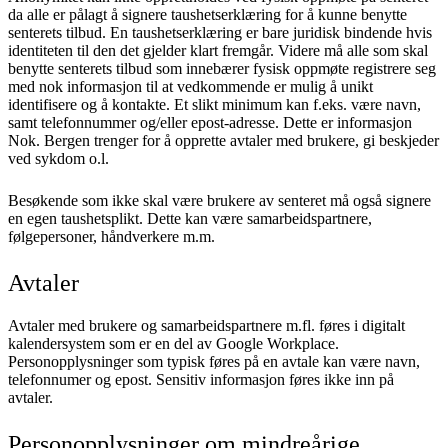
da alle er pålagt å signere taushetserklæring for å kunne benytte
senterets tilbud. En taushetserklæring er bare juridisk bindende hvis
identiteten til den det gjelder klart fremgår. Videre må alle som skal
benytte senterets tilbud som innebærer fysisk oppmøte registrere seg
med nok informasjon til at vedkommende er mulig å unikt
identifisere og å kontakte. Et slikt minimum kan f.eks. være navn,
samt telefonnummer og/eller epost-adresse. Dette er informasjon
Nok. Bergen trenger for å opprette avtaler med brukere, gi beskjeder
ved sykdom o.l.
Besøkende som ikke skal være brukere av senteret må også signere
en egen taushetsplikt. Dette kan være samarbeidspartnere,
følgepersoner, håndverkere m.m.
Avtaler
Avtaler med brukere og samarbeidspartnere m.fl. føres i digitalt
kalendersystem som er en del av Google Workplace.
Personopplysninger som typisk føres på en avtale kan være navn,
telefonnumer og epost. Sensitiv informasjon føres ikke inn på
avtaler.
Personopplysninger om mindreårige