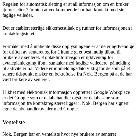
Regelen for automatisk sletting er at all informasjon om en bruker
fjernes etter 2 år uten at vedkommende har hatt kontakt med sin
faglige veileder.
Det er etablert særlige sikkerhetstiltak og rutiner for informasjonen i
kontaktregisteret.
Formålet med å innhente disse opplysningene er at de er nødvendige
for driften av senteret og for å kunne gi et best mulig tilbud til
brukere av senteret. Kontaktinformasjon er nødvendig for
avtaleplanlegging ifbm. samtaler med faglige veiledere, påmelding
til aktiviteter o.l. Videre er innmeldingsdato viktig for de som på et
senere tidspunkt ønsker en bekreftelse fra Nok. Bergen på at de har
vært brukere av senteret.
I likhet med elektronisk informasjon opprettet i Google Workplace
er det Google som er databehandler også for databasene som
informasjon fra kontaktregisteret ligger i. Nok. Bergen har signert
egne databehandleravtaler med Google.
Venteliste
Nok. Bergen har en venteliste hvor nye brukere av senteret