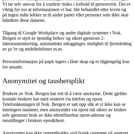
Vi tar selv ansvar for å vurdere risiko i forhold til personvern. Det er
viktig for oss at informasjonen vi har, blir behandlet etter loven og
på ingen måte lekker ut til andre parter eller personer som ikke skal
håndtere disse dataene.
Tilgang til Google Workplace og andre digitale systemer i Nok.
Bergen er styrt av tjenstlig behov og sikret gjennom 2-
faktorautentisering, automatiske utlogginger, mulighet til fjernsletting
av pc’er og mobiltelefoner m.m.
Personinformasjon på papir lagres i låste skap og er tilgjengelig kun
for ansatte.
Anonymitet og taushetsplikt
Brukere av Nok. Bergen har rett til å være anonyme. Dette gjelder
kontakt brukere har med senteret via telefon og epost.
Telefonløsningen til Nok. Bergen er satt opp slik at vi ikke kan se
innringers nummer, men anonymitet via epost må sikres av bruker
selv gjennom bruk av ikke-identifiserbar epost-adresse og
innstillinger i brukers epostklient.
Anonymitet kan ikke opprettholdes ved fysisk oppmøte på senteret