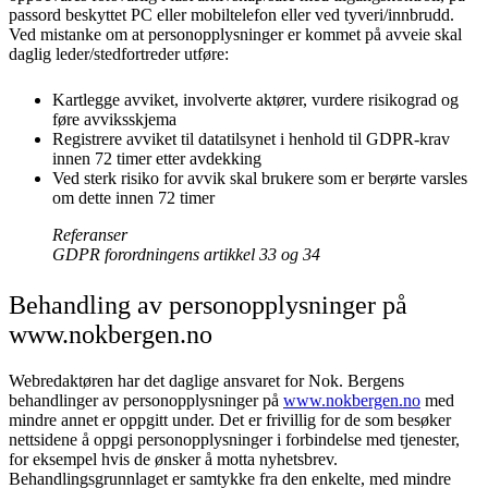
passord beskyttet PC eller mobiltelefon eller ved tyveri/innbrudd.
Ved mistanke om at personopplysninger er kommet på avveie skal
daglig leder/stedfortreder utføre:
Kartlegge avviket, involverte aktører, vurdere risikograd og
føre avviksskjema
Registrere avviket til datatilsynet i henhold til GDPR-krav
innen 72 timer etter avdekking
Ved sterk risiko for avvik skal brukere som er berørte varsles
om dette innen 72 timer
Referanser
GDPR forordningens artikkel 33 og 34
Behandling av personopplysninger på
www.nokbergen.no
Webredaktøren har det daglige ansvaret for Nok. Bergens
behandlinger av personopplysninger på
www.nokbergen.no
med
mindre annet er oppgitt under. Det er frivillig for de som besøker
nettsidene å oppgi personopplysninger i forbindelse med tjenester,
for eksempel hvis de ønsker å motta nyhetsbrev.
Behandlingsgrunnlaget er samtykke fra den enkelte, med mindre