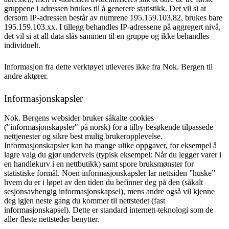
gruppene i adressen brukes til å generere statistikk. Det vil si at
dersom IP-adressen består av numrene 195.159.103.82, brukes bare
195.159.103.xx. I tillegg behandles IP-adressene på aggregert nivå,
det vil si at all data slås sammen til en gruppe og ikke behandles
individuelt.
Informasjon fra dette verktøyet utleveres ikke fra Nok. Bergen til
andre aktører.
Informasjonskapsler
Nok. Bergens websider bruker såkalte cookies
("informasjonskapsler" på norsk) for å tilby besøkende tilpassede
nettjenester og sikre best mulig brukeropplevelse.
Informasjonskapsler kan ha mange ulike oppgaver, for eksempel å
lagre valg du gjør underveis (typisk eksempel: Når du legger varer i
en handlekurv i en nettbutikk) samt spore bruksmønster for
statistiske formål. Noen informasjonskapsler lar nettsiden ”huske”
hvem du er i løpet av den tiden du befinner deg på den (såkalt
sesjonsavhengig informasjonskapsel), mens andre også vil kjenne
deg igjen neste gang du kommer til nettstedet (fast
informasjonskapsel). Dette er standard internett-teknologi som de
aller fleste nettsteder benytter.