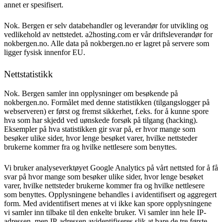
annet er spesifisert.
Nok. Bergen er selv databehandler og leverandør for utvikling og
vedlikehold av nettstedet. a2hosting.com er vår driftsleverandør for
nokbergen.no. Alle data på nokbergen.no er lagret på servere som
ligger fysisk innenfor EU.
Nettstatistikk
Nok. Bergen samler inn opplysninger om besøkende på
nokbergen.no. Formålet med denne statistikken (tilgangslogger på
webserveren) er først og fremst sikkerhet, f.eks. for å kunne spore
hva som har skjedd ved uønskede forsøk på tilgang (hacking).
Eksempler på hva statistikken gir svar på, er hvor mange som
besøker ulike sider, hvor lenge besøket varer, hvilke nettsteder
brukerne kommer fra og hvilke nettlesere som benyttes.
Vi bruker analyseverktøyet Google Analytics på vårt nettsted for å få
svar på hvor mange som besøker ulike sider, hvor lenge besøket
varer, hvilke nettsteder brukerne kommer fra og hvilke nettlesere
som benyttes. Opplysningene behandles i avidentifisert og aggregert
form. Med avidentifisert menes at vi ikke kan spore opplysningene
vi samler inn tilbake til den enkelte bruker. Vi samler inn hele IP-
adressen, men IP-adressen avidentifiseres slik at bare de tre første