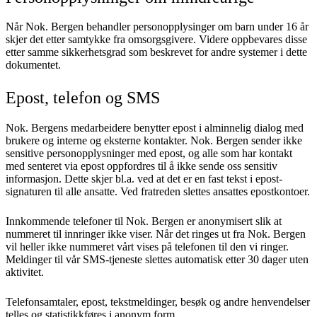
Når Nok. Bergen behandler personopplysinger om barn under 16 år
skjer det etter samtykke fra omsorgsgivere. Videre oppbevares disse
etter samme sikkerhetsgrad som beskrevet for andre systemer i dette
dokumentet.
Epost, telefon og SMS
Nok. Bergens medarbeidere benytter epost i alminnelig dialog med
brukere og interne og eksterne kontakter. Nok. Bergen sender ikke
sensitive personopplysninger med epost, og alle som har kontakt
med senteret via epost oppfordres til å ikke sende oss sensitiv
informasjon. Dette skjer bl.a. ved at det er en fast tekst i epost-
signaturen til alle ansatte. Ved fratreden slettes ansattes epostkontoer.
Innkommende telefoner til Nok. Bergen er anonymisert slik at
nummeret til innringer ikke viser. Når det ringes ut fra Nok. Bergen
vil heller ikke nummeret vårt vises på telefonen til den vi ringer.
Meldinger til vår SMS-tjeneste slettes automatisk etter 30 dager uten
aktivitet.
Telefonsamtaler, epost, tekstmeldinger, besøk og andre henvendelser
telles og statistikkføres i anonym form.