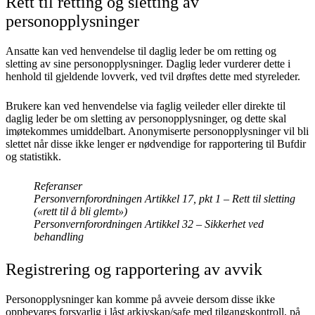
Rett til retting og sletting av
personopplysninger
Ansatte kan ved henvendelse til daglig leder be om retting og
sletting av sine personopplysninger. Daglig leder vurderer dette i
henhold til gjeldende lovverk, ved tvil drøftes dette med styreleder.
Brukere kan ved henvendelse via faglig veileder eller direkte til
daglig leder be om sletting av personopplysninger, og dette skal
imøtekommes umiddelbart. Anonymiserte personopplysninger vil bli
slettet når disse ikke lenger er nødvendige for rapportering til Bufdir
og statistikk.
Referanser
Personvernforordningen Artikkel 17, pkt 1 – Rett til sletting
(«rett til å bli glemt»)
Personvernforordningen Artikkel 32 – Sikkerhet ved
behandling
Registrering og rapportering av avvik
Personopplysninger kan komme på avveie dersom disse ikke
oppbevares forsvarlig i låst arkivskap/safe med tilgangskontroll, på