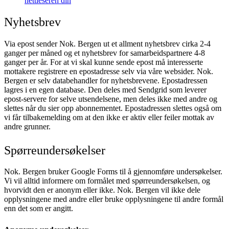
nettleseren din
Nyhetsbrev
Via epost sender Nok. Bergen ut et allment nyhetsbrev cirka 2-4
ganger per måned og et nyhetsbrev for samarbeidspartnere 4-8
ganger per år. For at vi skal kunne sende epost må interesserte
mottakere registrere en epostadresse selv via våre websider. Nok.
Bergen er selv databehandler for nyhetsbrevene. Epostadressen
lagres i en egen database. Den deles med Sendgrid som leverer
epost-servere for selve utsendelsene, men deles ikke med andre og
slettes når du sier opp abonnementet. Epostadressen slettes også om
vi får tilbakemelding om at den ikke er aktiv eller feiler mottak av
andre grunner.
Spørreundersøkelser
Nok. Bergen bruker Google Forms til å gjennomføre undersøkelser.
Vi vil alltid informere om formålet med spørreundersøkelsen, og
hvorvidt den er anonym eller ikke. Nok. Bergen vil ikke dele
opplysningene med andre eller bruke opplysningene til andre formål
enn det som er angitt.