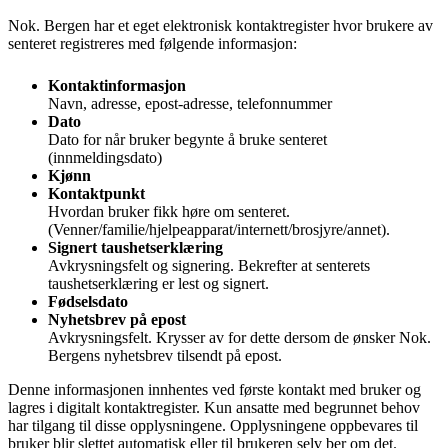
Nok. Bergen har et eget elektronisk kontaktregister hvor brukere av
senteret registreres med følgende informasjon:
Kontaktinformasjon
Navn, adresse, epost-adresse, telefonnummer
Dato
Dato for når bruker begynte å bruke senteret
(innmeldingsdato)
Kjønn
Kontaktpunkt
Hvordan bruker fikk høre om senteret.
(Venner/familie/hjelpeapparat/internett/brosjyre/annet).
Signert taushetserklæring
Avkrysningsfelt og signering. Bekrefter at senterets
taushetserklæring er lest og signert.
Fødselsdato
Nyhetsbrev på epost
Avkrysningsfelt. Krysser av for dette dersom de ønsker Nok.
Bergens nyhetsbrev tilsendt på epost.
Denne informasjonen innhentes ved første kontakt med bruker og
lagres i digitalt kontaktregister. Kun ansatte med begrunnet behov
har tilgang til disse opplysningene. Opplysningene oppbevares til
bruker blir slettet automatisk eller til brukeren selv ber om det.