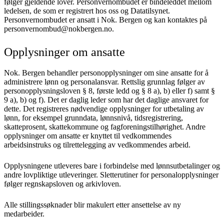
følger gjeldende lover. Personvernombudet er bindeleddet mellom
ledelsen, de som er registrert hos oss og Datatilsynet.
Personvernombudet er ansatt i Nok. Bergen og kan kontaktes på
personvernombud@nokbergen.no.
Opplysninger om ansatte
Nok. Bergen behandler personopplysninger om sine ansatte for å
administrere lønn og personalansvar. Rettslig grunnlag følger av
personopplysningsloven § 8, første ledd og § 8 a), b) eller f) samt §
9 a), b) og f). Det er daglig leder som har det daglige ansvaret for
dette. Det registreres nødvendige opplysninger for utbetaling av
lønn, for eksempel grunndata, lønnsnivå, tidsregistrering,
skatteprosent, skattekommune og fagforeningstilhørighet. Andre
opplysninger om ansatte er knyttet til vedkommendes
arbeidsinstruks og tilrettelegging av vedkommendes arbeid.
Opplysningene utleveres bare i forbindelse med lønnsutbetalinger og
andre lovpliktige utleveringer. Sletterutiner for personalopplysninger
følger regnskapsloven og arkivloven.
Alle stillingssøknader blir makulert etter ansettelse av ny
medarbeider.