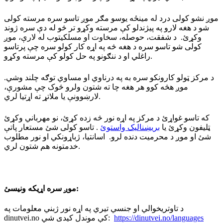
موږ نشو کولی درد له مینځه یوسو مګر موږ تاسو سره مرسته کولی
شو د هغه لارو په پیژندلو کې مرسته وکړو تر څو له دې سره ژوند
وکړئ. د شفقت، حوصله، سخاوت او مسلکیتوب له لارې، موږ
کولی شو تاسو سره د هغه څه په اړه کار کولو سره چې پرتاسو
راغلي او د ننګونو په حل کولو کې مرسته وکړو.
د مرکز ټولو کارونکو سره به په درناوي او مساوي توګه چلند وشي.
موږ هڅه کوو هر هغه چا ته شتون ولرو څوک چې مشورې،
لارښوونې یا ملاتړ ته اړتیا لري.
که تاسو غواړئ د مرکز په اړه نور څه زده کړئ، نو مهرباني وکړئ
ټلیفون وکړئ یا
بریښنالیک واستوئ
. تاسو کولی شئ مستعار پاتې
شئ او موږ د محرمیت دنده لرو. اسانتیا، ژباړونکي او نور مطلوب
خدمتونه هم شتون لري.
موږ سره اړیکه ونیسئ:
د تاوتریخوالي او جنسي تیري په اړه نور ژبني معلومات په
dinutvei.no کې موندل کیدی شي:
https://dinutvei.no/languages