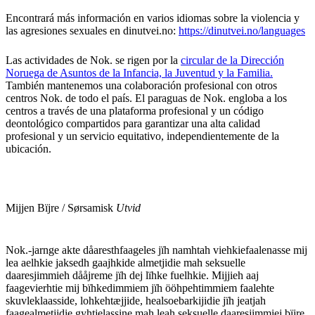
Encontrará más información en varios idiomas sobre la violencia y
las agresiones sexuales en dinutvei.no:
https://dinutvei.no/languages
Las actividades de Nok. se rigen por la
circular de la Dirección
Noruega de Asuntos de la Infancia, la Juventud y la Familia.
También mantenemos una colaboración profesional con otros
centros Nok. de todo el país. El paraguas de Nok. engloba a los
centros a través de una plataforma profesional y un código
deontológico compartidos para garantizar una alta calidad
profesional y un servicio equitativo, independientemente de la
ubicación.
Mijjen Bïjre / Sørsamisk
Utvid
Nok.-jarnge akte dåaresthfaageles jïh namhtah viehkiefaalenasse mij
lea aelhkie jaksedh gaajhkide almetjidie mah seksuelle
daaresjimmieh dååjreme jïh dej lïhke fuelhkie. Mijjieh aaj
faagevierhtie mij bïhkedimmiem jïh ööhpehtimmiem faalehte
skuvleklaasside, lohkehtæjjide, healsoebarkijidie jïh jeatjah
faagealmetjidie gyhtjelassine mah leah seksuelle daaresjimmiej bïjre.