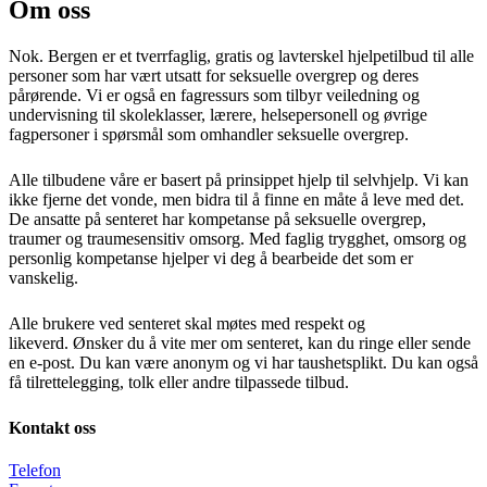
Om oss
Nok. Bergen er et tverrfaglig, gratis og lavterskel hjelpetilbud til alle
personer som har vært utsatt for seksuelle overgrep og deres
pårørende. Vi er også en fagressurs som tilbyr veiledning og
undervisning til skoleklasser, lærere, helsepersonell og øvrige
fagpersoner i spørsmål som omhandler seksuelle overgrep.
Alle tilbudene våre er basert på prinsippet hjelp til selvhjelp. Vi kan
ikke fjerne det vonde, men bidra til å finne en måte å leve med det.
De ansatte på senteret har kompetanse på seksuelle overgrep,
traumer og traumesensitiv omsorg. Med faglig trygghet, omsorg og
personlig kompetanse hjelper vi deg å bearbeide det som er
vanskelig.
Alle brukere ved senteret skal møtes med respekt og
likeverd.
Ønsker du å vite mer om senteret, kan du ringe eller
sende
en e-post
. Du kan være anonym og vi har taushetsplikt. Du kan også
få tilrettelegging, tolk eller andre tilpassede tilbud.
Kontakt oss
Telefon