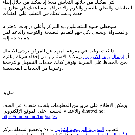
التي يمكنك من خلالها التعايش معه؛ إذ يمكننا من خلال إبداء
التعاطف والتحلي بالصبر والكرم والاحترافية مساعدتك في تجاوز ما
حدث ومساعدتك في التغلب على العقبات.
سيحظى جميع المتعاملين مع المركز بأعلى درجات الاحترام
والمساواة. ونسعى بكل جهدٍ لتقديم النصيحة والتوجيه والدعم لمن
هم بحاجة إليه.
إذا كنت ترغب في معرفة المزيد عن المركز، يرجى الاتصال
أو
إرسال بريد إلكتروني.
ويمكنك الاستمرار في إخفاء هويتك ونلتزم
نحن بالحفاظ على السرية. ونوفر كذلك خدمات التسهيل والترجمة
وغيرها من الخدمات المخصصة.
اتصل بنا
ويمكن الاطلاع على مزيدٍ من المعلومات بلغات متعددة عن العنف
والاعتداء الجنسي على الموقع الإلكتروني dinutvei.no:
https://dinutvei.no/languages
وتخضع أنشطة مركز Nok. لتعميم
المديرية النرويجية لشؤون