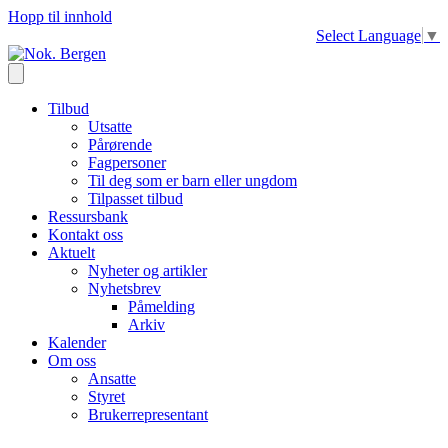
Hopp til innhold
Select Language
▼
Tilbud
Utsatte
Pårørende
Fagpersoner
Til deg som er barn eller ungdom
Tilpasset tilbud
Ressursbank
Kontakt oss
Aktuelt
Nyheter og artikler
Nyhetsbrev
Påmelding
Arkiv
Kalender
Om oss
Ansatte
Styret
Brukerrepresentant