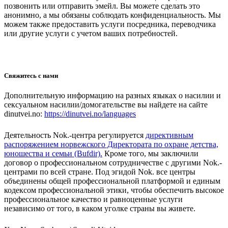
позвонить или отправить эмейл. Вы можете сделать это
анонимно, а мы обязаны соблюдать конфиденциальность. Мы
можем также предоставить услуги посредника, переводчика
или другие услуги с учетом ваших потребностей.
Свяжитесь с нами
Дополнительную информацию на разных языках о насилии и
сексуальном насилии/домогательстве вы найдете на сайте
dinutvei.no:
https://dinutvei.no/languages
Деятельность Nok.-центра регулируется
директивным
распоряжением норвежского Директората по охране детства,
юношества и семьи (Bufdir).
Кроме того, мы заключили
договор о профессиональном сотрудничестве с другими Nok.-
центрами по всей стране. Под эгидой Nok. все центры
объединены общей профессиональной платформой и единым
кодексом профессиональной этики, чтобы обеспечить высокое
профессиональное качество и равноценные услуги
независимо от того, в каком уголке страны вы живете.