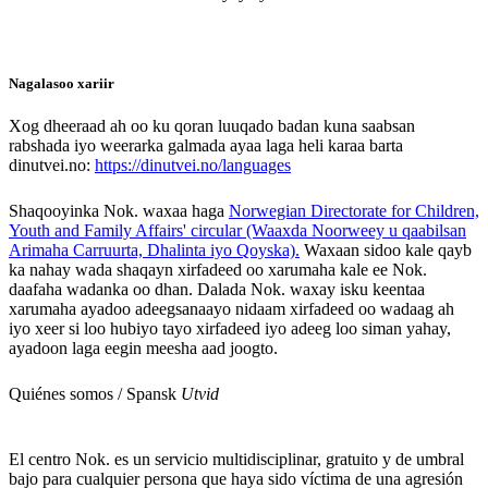
Nagalasoo xariir
Xog dheeraad ah oo ku qoran luuqado badan kuna saabsan
rabshada iyo weerarka galmada ayaa laga heli karaa barta
dinutvei.no:
https://dinutvei.no/languages
Shaqooyinka Nok. waxaa haga
Norwegian Directorate for Children,
Youth and Family Affairs' circular (Waaxda Noorweey u qaabilsan
Arimaha Carruurta, Dhalinta iyo Qoyska).
Waxaan sidoo kale qayb
ka nahay wada shaqayn xirfadeed oo xarumaha kale ee Nok.
daafaha wadanka oo dhan. Dalada Nok. waxay isku keentaa
xarumaha ayadoo adeegsanaayo nidaam xirfadeed oo wadaag ah
iyo xeer si loo hubiyo tayo xirfadeed iyo adeeg loo siman yahay,
ayadoon laga eegin meesha aad joogto.
Quiénes somos / Spansk
Utvid
El centro Nok. es un servicio multidisciplinar, gratuito y de umbral
bajo para cualquier persona que haya sido víctima de una agresión