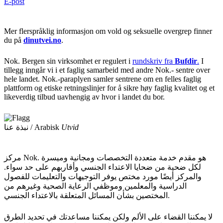
E-post
Mer flerspråklig informasjon om vold og seksuelle overgrep finner
du på
dinutvei.no
.
Nok. Bergen sin virksomhet er regulert i
rundskriv fra
Bufdir
.
I
tillegg inngår vi i et faglig samarbeid med andre Nok.- sentre over
hele landet. Nok.-paraplyen samler sentrene om en felles faglig
plattform og etiske retningslinjer for å sikre høy faglig kvalitet og et
likeverdig tilbud uavhengig av hvor i landet du bor.
نبذة عنا / Arabisk
Utvid
مركز Nok. هو مقدم خدمة متعددة التخصصات ومجانية وميسرة
لكل ضحية من ضحايا الاعتداء الجنسي وأقاربهم على حد سواء.
والمركز أيضًا مورد مختص يوفر التوجيهات والتعليمات للفصول
الدراسية والمعلمين وموظفي الرعاية الصحية وغيرهم من
المختصين بشأن المسائل المتعلقة بالاعتداء الجنسي.
لا يمكننا القضاء على الألم ولكن يمكننا مساعدتك في تحديد الطرق