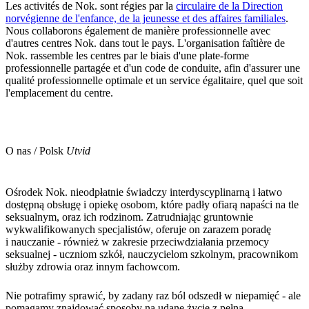
Les activités de Nok. sont régies par la
circulaire de la Direction
norvégienne de l'enfance, de la jeunesse et des affaires familiales
.
Nous collaborons également de manière professionnelle avec
d'autres centres Nok. dans tout le pays. L'organisation faîtière de
Nok. rassemble les centres par le biais d'une plate-forme
professionnelle partagée et d'un code de conduite, afin d'assurer une
qualité professionnelle optimale et un service égalitaire, quel que soit
l'emplacement du centre.
O nas / Polsk
Utvid
Ośrodek Nok. nieodpłatnie świadczy interdyscyplinarną i łatwo
dostępną obsługę i opiekę osobom, które padły ofiarą napaści na tle
seksualnym, oraz ich rodzinom. Zatrudniając gruntownie
wykwalifikowanych specjalistów, oferuje on zarazem poradę
i nauczanie - również w zakresie przeciwdziałania przemocy
seksualnej - uczniom szkół, nauczycielom szkolnym, pracownikom
służby zdrowia oraz innym fachowcom.
Nie potrafimy sprawić, by zadany raz ból odszedł w niepamięć - ale
pomagamy znajdować sposoby na udane życie z pełną