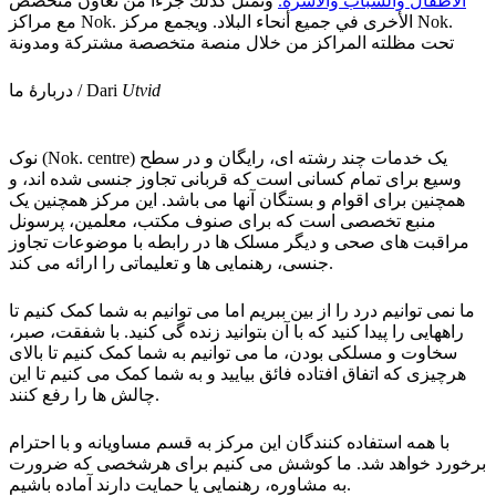
الأطفال والشباب والأسرة.
ونمثّل كذلك جزءًا من تعاون متخصص
مع مراكز Nok. الأخرى في جميع أنحاء البلاد. ويجمع مركز Nok.
تحت مظلته المراكز من خلال منصة متخصصة مشتركة ومدونة
دربارۀ ما / Dari
Utvid
نوک (Nok. centre) یک خدمات چند رشته ای، رایگان و در سطح
وسیع برای تمام کسانی است که قربانی تجاوز جنسی شده اند، و
همچنین برای اقوام و بستگان آنها می باشد. این مرکز همچنین یک
منبع تخصصی است که برای صنوف مکتب، معلمین، پرسونل
مراقبت های صحی و دیگر مسلک ها در رابطه با موضوعات تجاوز
جنسی، رهنمایی ها و تعلیماتی را ارائه می کند.
ما نمی توانیم درد را از بین ببریم اما می توانیم به شما کمک کنیم تا
راههایی را پیدا کنید که با آن بتوانید زنده گی کنید. با شفقت، صبر،
سخاوت و مسلکی بودن، ما می توانیم به شما کمک کنیم تا بالای
هرچیزی که اتفاق افتاده فائق بیایید و به شما کمک می کنیم تا این
چالش ها را رفع کنند.
با همه استفاده کنندگان این مرکز به قسم مساویانه و با احترام
برخورد خواهد شد. ما کوشش می کنیم برای هرشخصی که ضرورت
به مشاوره، رهنمایی یا حمایت دارند آماده باشیم.