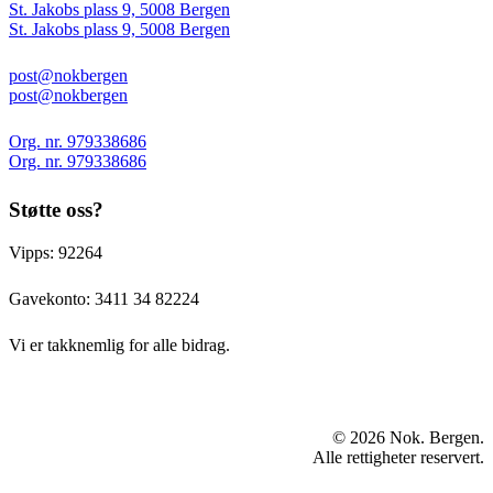
St. Jakobs plass 9, 5008 Bergen
St. Jakobs plass 9, 5008 Bergen
post@nokbergen
post@nokbergen
Org. nr. 979338686
Org. nr. 979338686
Støtte oss?
Vipps: 92264
Gavekonto:
3411 34 82224
Vi er takknemlig for alle bidrag.
© 2026 Nok. Bergen.
Alle rettigheter reservert.