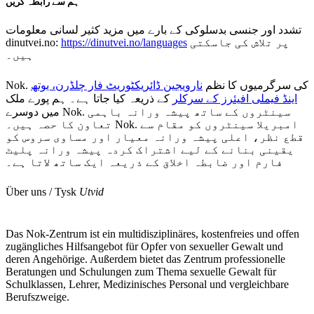
ہم سے رابطہ کریں
تشدد اور جنسی بدسلوکی کے بارے میں مزید کثیر لسانی معلومات
dinutvei.no:
https://dinutvei.no/languages
پر تلاش کی جاسکتی
ہیں۔
Nok. کی سرگرمیوں کا نظم
نارویجین ڈائریکٹوریٹ فار چلڈرن، یوتھ
اینڈ فیملی افیئرز کے سرکلر
کے ذریعہ کیا جاتا ہے۔ ہم پورے ملک
میں دوسرے Nok. سینٹروں کے ساتھ پیشہ ورانہ باہمی
تعاون کا حصہ ہیں۔ Nok. امبریلا سینٹروں کو مقام سے
قطع نظر، اعلی پیشہ ورانہ معیار اور مساوی سروس کو
یقینی بنانے کے لیے اشتراک کردہ پیشہ ورانہ پلیٹ
فارم اور ضابطہ اخلاق کے ذریعہ ایک ساتھ لاتا ہے۔
Über uns / Tysk
Utvid
Das Nok-Zentrum ist ein multidisziplinäres, kostenfreies und offen
zugängliches Hilfsangebot für Opfer von sexueller Gewalt und
deren Angehörige. Außerdem bietet das Zentrum professionelle
Beratungen und Schulungen zum Thema sexuelle Gewalt für
Schulklassen, Lehrer, Medizinisches Personal und vergleichbare
Berufszweige.