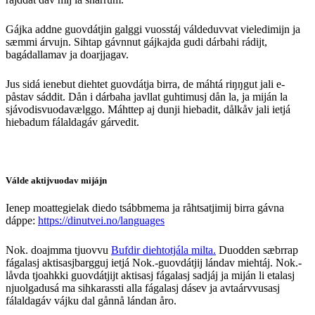
Gájka addne guovdátjin galggi vuosstáj váldeduvvat vieledimijn ja
sæmmi árvujn. Sihtap gávnnut gájkajda gudi dárbahi rádijt,
bagádallamav ja doarjjagav.
Jus sidá ienebut diehtet guovdátja birra, de máhtá riŋŋgut jali e-
påstav sáddit. Dån i dárbaha javllat guhtimusj dån la, ja miján la
sjávodisvuodavælggo. Máhttep aj dunji hiebadit, dålkåv jali ietjá
hiebadum fálaldagáv gárvedit.
Válde aktijvuodav mijájn
Ienep moattegielak diedo tsábbmema ja råhtsatjimij birra gávna
dáppe:
https://dinutvei.no/languages
Nok. doajmma tjuovvu
Bufdir diehtotjála milta.
Duodden sæbrrap
fágalasj aktisasjbargguj ietjá Nok.-guovdátjij lándav miehtáj. Nok.-
låvda tjoahkki guovdátjijt aktisasj fágalasj sadjáj ja miján li etalasj
njuolgadusá ma sihkarassti alla fágalasj dásev ja avtaárvvusasj
fálaldagáv vájku dal gånnå lándan åro.