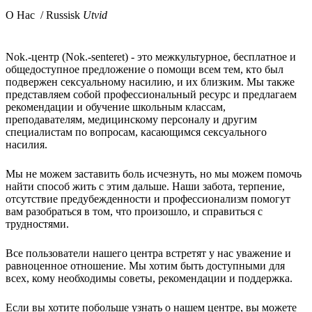
О Нac / Russisk
Utvid
Nok.-центр (Nok.-senteret) - это межкультурное, бесплатное и
общедоступное предложение о помощи всем тем, кто был
подвержен сексуальному насилию, и их близким. Мы также
представляем собой профессиональный ресурс и предлагаем
рекомендации и обучение школьным классам,
преподавателям, медицинскому персоналу и другим
специалистам по вопросам, касающимся сексуального
насилия.
Мы не можем заставить боль исчезнуть, но мы можем помочь
найти способ жить с этим дальше. Наши забота, терпение,
отсутствие предубежденности и профессионализм помогут
вам разобраться в том, что произошло, и справиться с
трудностями.
Все пользователи нашего центра встретят у нас уважение и
равноценное отношение. Мы хотим быть доступными для
всех, кому необходимы советы, рекомендации и поддержка.
Если вы хотите побольше узнать о нашем центре, вы можете