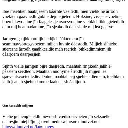
Ibie maehtieh baaktjesem båarhte vaeltedh, men viehkine årrodh
vuekiem gaavnedh guktie dejnie jieledh. Hoksine, vïssjelesvoetine,
boerehkevoetine jïh faageles jearsoesvoetine viehkiehtibie gïetedidh
dam mij heannadamme, jïh sjeakodh dan sisnie mij lea geerve.
Jarngen gaajhkh utnijh j edtjieh ååktemem jïh
seammavyörtegsvoetem mijjen luvnie dåastodh. Mijjieh sïjhtebe
stïeresne årrodh gaajhkesidie mah raerieh, bïhkedimmiem jïh
dåarjoem daarpesjieh.
Sïjhth vielie jarngen bïjre daejredh, maahtah ringkedh jallh e-
påastem seedtedh. Maahtah anonyme årrodh jïh mijjen lea
sjaevehtsvoetedïedte. Datne maahtah aaj sjïehteladtemem, toelhkem
jallh jeatjah sjïehtedamme faalenassh åadtjodh.
Gaskesadth mijjem
Vielie gelliengïeleldh bïevnesh vædtsoesvoeten jïh seksuelle
daaresjimmiej bïjre gaavnh nedtesæjrosne dinutvei.no:
https://dinutvei.no/languages