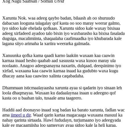
Xog Nagu Saabsan / Somali
Utvid
Xarunta Nok. waa adeeg qaybo badan, bilaash ah oo shuruudo
dabacsan looguna talagalay qof kasta oo soo maray weerar galmo,
iyo sidoo kale ehelada qofkaas. Xaruntu sidoo kale waxay bixisaa
adeeg xirfadeed ayadoo talo bixin iyo waxbarasho ka bixisa fasalada
dugsiga, macalimiinta, shaqaalaha caafimaadka iyo khubarada kale
lagana siiyo arimaha la xariira weerarka galmada.
Xanuunka qofka kama qaadi karno laakiin waxaan kaa caawin
karnaa inaad hesho qaabab aad xasuusta waxa kusoo maray ula
noolaato. Anagoo adeegsanayna naxariis, dulqaad, deeqsinimo iyo
xirfad, waxaana kaa caawin karnaa inaad ka gudubto waxa kugu
dhacay aana kaa caawino xalinta caqabadaha.
Dhammaan isticmaalayaasha xarunta ayaa si qadarin iyo sinaan leh
loola dhaqmayaa. Waxaan ku dadaalaynaa inaan u adeegno qof
kasta oo u baahan talo, tusaale ama taageero.
Haddii aad doonayso inaad xog badan ka barato xarunta, fadlan wac
ama
iimeel u dir
. Waad qarin kartaa magacaaga waxaana masuul ka
nahay qarinta sirtaada. Hawl fududayn, turjumaano iyo adeegyada
kale ee macaamiisha loo sameeyay ayaa sidoo kale la heli karaa.