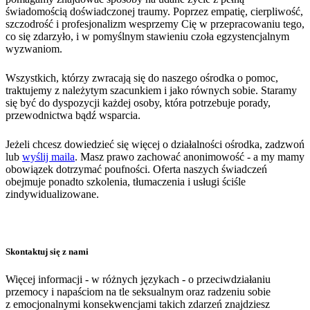
świadomością doświadczonej traumy. Poprzez empatię, cierpliwość,
szczodrość i profesjonalizm wesprzemy Cię w przepracowaniu tego,
co się zdarzyło, i w pomyślnym stawieniu czoła egzystencjalnym
wyzwaniom.
Wszystkich, którzy zwracają się do naszego ośrodka o pomoc,
traktujemy z należytym szacunkiem i jako równych sobie. Staramy
się być do dyspozycji każdej osoby, która potrzebuje porady,
przewodnictwa bądź wsparcia.
Jeżeli chcesz dowiedzieć się więcej o działalności ośrodka, zadzwoń
lub
wyślij maila
. Masz prawo zachować anonimowość - a my mamy
obowiązek dotrzymać poufności. Oferta naszych świadczeń
obejmuje ponadto szkolenia, tłumaczenia i usługi ściśle
zindywidualizowane.
Skontaktuj się z nami
Więcej informacji - w różnych językach - o przeciwdziałaniu
przemocy i napaściom na tle seksualnym oraz radzeniu sobie
z emocjonalnymi konsekwencjami takich zdarzeń znajdziesz