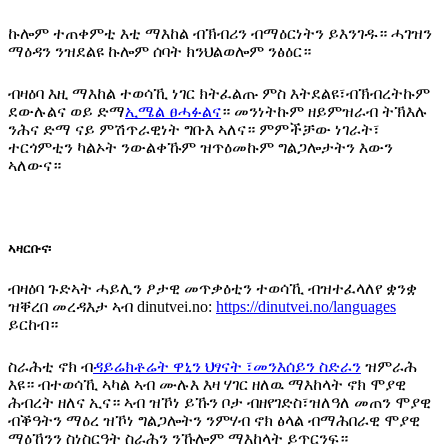
ኩሎም ተጠቀምቲ እቲ ማእከል ብኽብሪን ብማዕርነትን ይእንገዱ። ሓገዝን
ማዕዳን ንዝደልዩ ኩሎም ሰባት ክንህልወሎም ንፅዕር።
ብዛዕባ እዚ ማእከል ተወሳኺ ነገር ክትፈልጡ ምስ እትደልዩ፣ብኽብረትኩም
ደውሉልና ወይ ድማ
ኢሜል ፀሓፉልና
። መንነትኩም ዘይምዝራብ ትኽእሉ
ንሕና ድማ ናይ ምሽጥራዊነት ግቡእ ኣለና። ምምችቻው ነገራት፣
ተርጎምቲን ካልኦት ንውልቀኹም ዝጥዕመኩም ግልጋሎታትን እውን
ኣለውና።
ኣዛርቡና፡
ብዛዕባ ጉድኣት ሓይሊን ፆታዊ መጥቃዕቲን ተወሳኺ ብዝተፈላለየ ቋንቋ
ዝቐረበ መረዳእታ ኣብ dinutvei.no:
https://dinutvei.no/languages
ይርከብ።
ስራሕቲ ኖክ ብ
ዳይሬክቶሬት ዋኒን ህፃናት ፣መንእሰይን ስድራን
ዝምራሕ
እዩ። ብተወሳኺ ኣካል ኣብ ሙሉእ እዛ ሃገር ዘለዉ ማእከላት ኖክ ሞያዊ
ሕብረት ዘለና ኢና። ኣብ ዝኾነ ይኹን ቦታ ብዘየገድስ፣ዝለዓለ መጠን ሞያዊ
ብቕዓትን ማዕረ ዝኾነ ግልጋሎትን ንምሃብ ኖክ ፅላል ብማሕበራዊ ሞያዊ
ማዕኸንን ስነስርዓት ስራሕን ንኹሎም ማእከላት ይጥርንፍ።