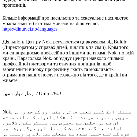
пропозиції.
Більше інформації про насильство та сексуальне насильство
можна знайти багатьма мовами на
dinutvei.no:
https://dinutvei.no/languages
Діяльність Центру Nok. регулюється
циркуляром від Bufdir
(Директоратом у справах дітей, підлітків та сім’ї). Крім того,
ми співпрацюємо професійно з іншими центрами Nok. по всій
країні. Парасолька Nok. об’єднує центри навколо спільної
професійної платформи та етичних принципів, щоб
забезпечити високу професійну якість та можливість
отримання наших послуг незалежно від того, де в країні ви
живете.
ہمارے بارے میں / Urdu
Utvid
Nok. سینٹر ایک کثیر شعبہ جاتی، مفت اور کم حد والی
سروس ہے جو جنسی تشدد کے شکار افراد کے ساتھ ساتھ
ان کے لواحقین سے مخصوص ہے۔ سینٹر سکول کلاسز،
اساتذہ، نگہداشت صحت کے عملہ اور دیگر پیشہ ور
افرد کے لیے جنسی تشدد سے متعلق معاملات پر رہنمائی