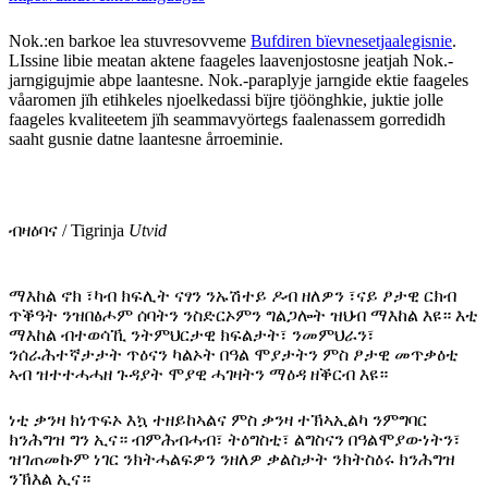
Nok.:en barkoe lea stuvresovveme
Bufdiren bïevnesetjaalegisnie
.
LIssine libie meatan aktene faageles laavenjostosne jeatjah Nok.-
jarngigujmie abpe laantesne. Nok.-paraplyje jarngide ektie faageles
våaromen jïh etihkeles njoelkedassi bïjre tjöönghkie, juktie jolle
faageles kvaliteetem jïh seammavyörtegs faalenassem gorredidh
saaht gusnie datne laantesne årroeminie.
ብዛዕባና / Tigrinja
Utvid
ማእከል ኖክ ፣ካብ ክፍሊት ናፃን ንኡሽተይ ዶብ ዘለዎን ፣ናይ ፆታዊ ርክብ
ጥቕዓት ንዝበፅሖም ሰባትን ንስድርኦምን ግልጋሎት ዝህብ ማእከል እዩ። እቲ
ማእከል ብተወሳኺ ንትምህርታዊ ክፍልታት፣ ንመምህራን፣
ንሰራሕተኛታታት ጥዕናን ካልኦት በዓል ሞያታትን ምስ ፆታዊ መጥቃዕቲ
ኣብ ዝተተሓሓዘ ጉዳያት ሞያዊ ሓገዛትን ማዕዳ ዘቕርብ እዩ።
ነቲ ቃንዛ ክነጥፍኦ እኳ ተዘይከኣልና ምስ ቃንዛ ተኽኣኢልካ ንምግባር
ክንሕግዝ ግን ኢና። ብምሕብሓብ፣ ትዕግስቲ፣ ልግስናን በዓልሞያውነትን፣
ዝገጠመኩም ነገር ንክትሓልፍዎን ንዘለዎ ቃልስታት ንክትስዕሩ ክንሕግዝ
ንኽእል ኢና።