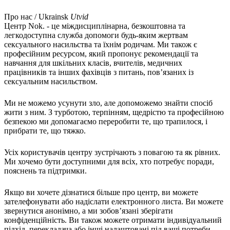
Про нас / Ukrainsk
Utvid
Центр Nok. - це міждисциплінарна, безкоштовна та
легкодоступна служба допомоги будь-яким жертвам
сексуального насильства та їхнім родичам. Ми також є
професійним ресурсом, який пропонує рекомендації та
навчання для шкільних класів, вчителів, медичних
працівників та інших фахівців з питань, пов’язаних із
сексуальним насильством.
Ми не можемо усунути зло, але допоможемо знайти спосіб
жити з ним. З турботою, терпінням, щедрістю та професійною
безпекою ми допомагаємо переробити те, що трапилося, і
прибрати те, що тяжко.
Усіх користувачів центру зустрічають з повагою та як рівних.
Ми хочемо бути доступними для всіх, хто потребує поради,
пояснень та підтримки.
Якщо ви хочете дізнатися більше про центр, ви можете
зателефонувати або надіслати електронного листа. Ви можете
звернутися анонімно, а ми зобов’язані зберігати
конфіденційність. Ви також можете отримати індивідуальний
підхід, перекладача або інші налаштовані під ваші потреби