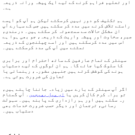
اور تعلیم فراہم کرنے کے لیے ایک پیشہ ورانہ ذریعہ
ہے۔
ہم تکلیف کو دور نہیں کرسکتے لیکن ہم آپ کو ایسے
راستے تلاش کرنے میں مدد کر سکتے ہیں جس کے سہارے آپ
ان مشکل حالات سے سمجھوتہ کر سکتے ہیں۔ درمندی،
صبر، سخاوت اور پیشہ واریت کے ذریعہ، جو بھی ہوا ہے
اس میں مدد کرسکتے ہیں اور اسے چیلنجوں کے ذریعہ
نمٹنے میں آپ کی مدد کرسکتے ہیں۔
سینٹر کے تمام صارفین کے ساتھ احترام اور برابری
کا سلوک کیا جائے گا۔ ہم ان لوگوں کے لیے دستیاب
ہونے کی کوشش کرتے ہیں جنہیں مشورہ، رہنمائی یا
تعاون کی ضرورت ہوتی ہے۔
اگر آپ سینٹر کے بارے میں زیادہ جاننا چاہتے ہیں،
تو براہ کرم کال کریں یا
ای میل بھیجیں
۔ آپ گمنام
رہ سکتے ہیں اور ہم رازداری کے پابند ہیں۔ سہولت
رسانی، ترجمان اور دیگر حسب ضرورت خدمات بھی
دستیاب ہیں۔