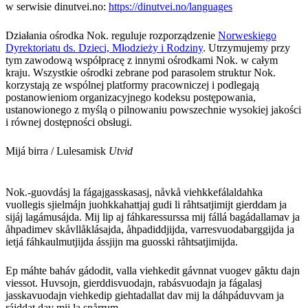
w serwisie dinutvei.no:
https://dinutvei.no/languages
Działania ośrodka Nok. reguluje rozporządzenie
Norweskiego
Dyrektoriatu ds. Dzieci, Młodzieży i Rodziny
. Utrzymujemy przy
tym zawodową współpracę z innymi ośrodkami Nok. w całym
kraju. Wszystkie ośrodki zebrane pod parasolem struktur Nok.
korzystają ze wspólnej platformy pracowniczej i podlegają
postanowieniom organizacyjnego kodeksu postępowania,
ustanowionego z myślą o pilnowaniu powszechnie wysokiej jakości
i równej dostępności obsługi.
Mijá birra / Lulesamisk
Utvid
Nok.-guovdásj la fágajgasskasasj, nåvkå viehkkefálaldahka
vuollegis sjielmájn juohkkahattjaj gudi li råhtsatjimijt gierddam ja
sijáj lagámusájda. Mij lip aj fáhkaressurssa mij fállá bagádallamav ja
åhpadimev skåvllåklásajda, åhpadiddjijda, varresvuodabarggijda ja
ietjá fáhkaulmutjijda ássjijn ma guosski råhtsatjimijda.
Ep máhte baháv gádodit, valla viehkedit gávnnat vuogev gåktu dajn
viessot. Huvsojn, gierddisvuodajn, rabásvuodajn ja fágalasj
jasskavuodajn viehkedip giehtadallat dav mij la dáhpáduvvam ja
rájddat dav mij la snårrum.