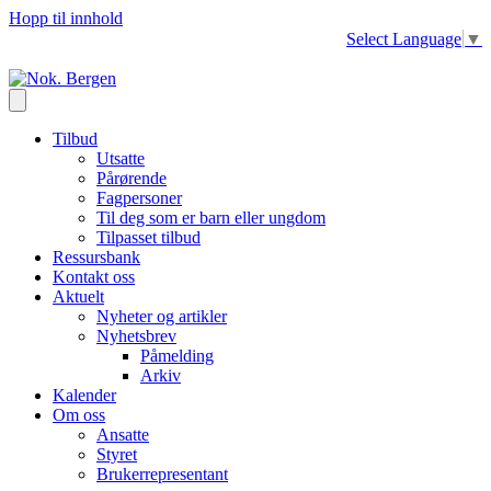
Hopp til innhold
Select Language
▼
Tilbud
Utsatte
Pårørende
Fagpersoner
Til deg som er barn eller ungdom
Tilpasset tilbud
Ressursbank
Kontakt oss
Aktuelt
Nyheter og artikler
Nyhetsbrev
Påmelding
Arkiv
Kalender
Om oss
Ansatte
Styret
Brukerrepresentant