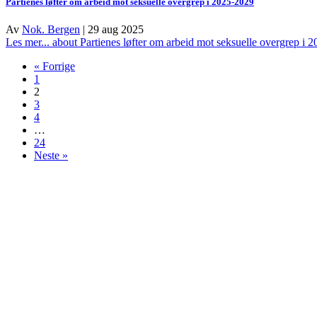
Partienes løfter om arbeid mot seksuelle overgrep i 2025-2029
Av
Nok. Bergen
|
29 aug 2025
Les mer...
about Partienes løfter om arbeid mot seksuelle overgrep i 
« Forrige
1
2
3
4
…
24
Neste »