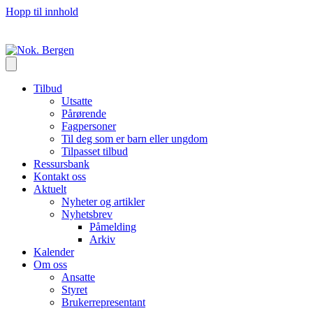
Hopp til innhold
Tilbud
Utsatte
Pårørende
Fagpersoner
Til deg som er barn eller ungdom
Tilpasset tilbud
Ressursbank
Kontakt oss
Aktuelt
Nyheter og artikler
Nyhetsbrev
Påmelding
Arkiv
Kalender
Om oss
Ansatte
Styret
Brukerrepresentant