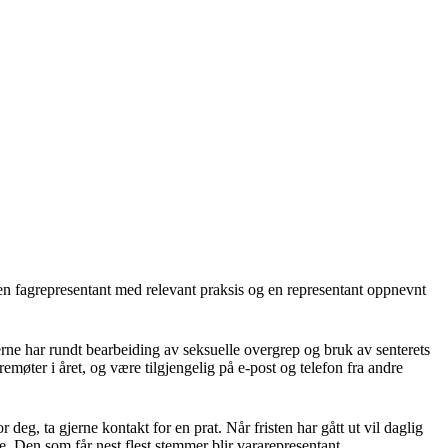
, en fagrepresentant med relevant praksis og en representant oppnevnt
ne har rundt bearbeiding av seksuelle overgrep og bruk av senterets
remøter i året, og være tilgjengelig på e-post og telefon fra andre
deg, ta gjerne kontakt for en prat. Når fristen har gått ut vil daglig
. Den som får nest flest stemmer blir vararepresentant.