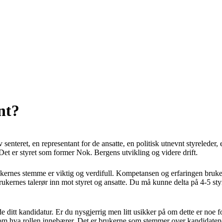
nt?
 senteret, en representant for de ansatte, en politisk utnevnt styreleder
Det er styret som former Nok. Bergens utvikling og videre drift.
kernes stemme er viktig og verdifull. Kompetansen og erfaringen bruker
r brukernes talerør inn mot styret og ansatte. Du må kunne delta på 4-5 sty
ditt kandidatur. Er du nysgjerrig men litt usikker på om dette er noe for 
t om hva rollen innebærer. Det er brukerne som stemmer over kandidatene