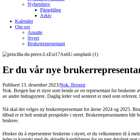
Nyhetsbrev
Påmelding
Arkiv
Kalender
Om oss
Ansatte
Styret
Brukerrepresentant
Er du vår nye brukerrepresenta
Publisert 13. desember 2023
/
Nok. Bergen
Nok. Bergen har et styre som består av en representant for brukerne av
av andre bidragsytere. Daglig leder ved senteret er med som referent. 
Nå skal det velges ny brukerrepresentant for årene 2024 og 2025. Bru
tilbud er et helt sentralt perspektiv i styret. Brukerrepresentanten bli
brukere.
Ønsker du å representere brukerne i styret, er du velkommen til å melde 
leder ta kontakt med de aktuelle kandidatene for en mer detaljert pra