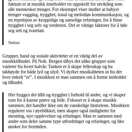
faktum er at musikk inneholder en oppskrift for utvikling som
alle mennesker trenger. For eksempel viser studier at babyer
trenger vugging, trygghet, tonal og melodiøs kommunikasjon, og
en repetisjon av kroppslige og sanselige erfaringer, for å finne
trygghet i seg selv og verdenen. Det er viktige faktorer for å føle
seg sett og ivaretatt.
Nathan
Grupper, band og sosiale aktiviteter er en viktig del av
musikktilbudet. På Nok. Bergen tilbys det ulike grupper som
varierer fra hvert halvår. Tanken er å skape fellesskap og ha
takhøyde for både lyd og ulyd. Vi dyrker musikaliteten ut fra der
hver enkelt “er”. I musikken er man sammen om å forme innholdet
og tilbudet.
Her bygges det tillit og trygghet i forhold til andre, og vi skaper
rom for å kunne prøve og feile. Fokuset er å skape musikk
sammen; det handler ikke om de vanskelige historiene. Musikken
regulerer oss i øyeblikket, men skaper også muligheter for
mestring, nye opplevelser og erfaringer. Man er sammen med
andre som deler samme type utfordringer og erfaringer, og like
ønsker for fremtiden.