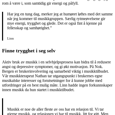
rom å være i, som samtidig gir energi og påfyll.
Har jeg en tung dag, merker jeg at humøret løftes med det samme
når jeg kommer til musikkgruppen. Særlig rytmeøvelsene gir
mye energi, trygghet og glede. Det er også fint å kjenne på
fellesskap og samhørighet.”
Linn
Finne trygghet i seg selv
Aktiv bruk av musikk i en selvhjelpsprosess kan bidra til å redusere
angst og depressive symptomer, og gi økt motivasjon. På Nok.
Bergen er brukerinvolvering og samarbeid viktig i musikktilbudet.
Vår musikkterapeut Nathan tar utgangspunkt i brukernes egne
musikalske interesser og forutsetninger for å kunne jobbe med
utfordringer på en best mulig måte. Linn hadde ingen forkunnskaper
innen musikk da hun startet i musikktilbudet.
Musikk er noe de aller fleste av oss har en relasjon til. Vi tar
gjerne musikk, og relasjonen vi har til musikk, litt for gitt. Men