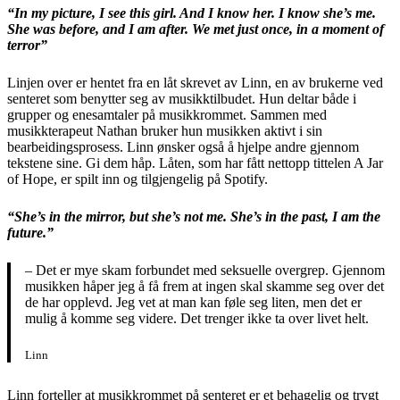
“In my picture, I see this girl. And I know her. I know she’s me.
She was before, and I am after. We met just once, in a moment of
terror”
Linjen over er hentet fra en låt skrevet av Linn, en av brukerne ved
senteret som benytter seg av musikktilbudet. Hun deltar både i
grupper og enesamtaler på musikkrommet. Sammen med
musikkterapeut Nathan bruker hun musikken aktivt i sin
bearbeidingsprosess. Linn ønsker også å hjelpe andre gjennom
tekstene sine. Gi dem håp. Låten, som har fått nettopp tittelen A Jar
of Hope, er spilt inn og tilgjengelig på Spotify.
“She’s in the mirror, but she’s not me. She’s in the past, I am the
future.”
– Det er mye skam forbundet med seksuelle overgrep. Gjennom
musikken håper jeg å få frem at ingen skal skamme seg over det
de har opplevd. Jeg vet at man kan føle seg liten, men det er
mulig å komme seg videre. Det trenger ikke ta over livet helt.
Linn
Linn forteller at musikkrommet på senteret er et behagelig og trygt