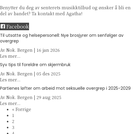
Benytter du deg av senterets musikktilbud og ønsker å bli en
del av bandet? Ta kontakt med Agatha!
Facebook
Til utsatte og helsepersonell: Nye brosjyrer om senfølger av
overgrep
Av
Nok. Bergen
|
16 jan 2026
a
Les mer...
b
Syv tips til foreldre om skjermbruk
o
Av
Nok. Bergen
u
|
05 des 2025
a
Les mer...
t
b
T
Partienes løfter om arbeid mot seksuelle overgrep i 2025-2029
o
i
Av
Nok. Bergen
u
|
29 aug 2025
l
a
Les mer...
t
u
b
« Forrige
S
t
o
1
y
s
u
2
v
a
t
3
t
t
P
4
i
t