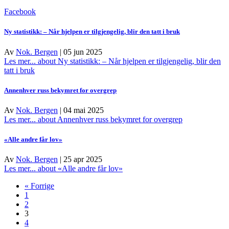
Facebook
Ny statistikk: – Når hjelpen er tilgjengelig, blir den tatt i bruk
Av
Nok. Bergen
|
05 jun 2025
Les mer...
about Ny statistikk: – Når hjelpen er tilgjengelig, blir den
tatt i bruk
Annenhver russ bekymret for overgrep
Av
Nok. Bergen
|
04 mai 2025
Les mer...
about Annenhver russ bekymret for overgrep
«Alle andre får lov»
Av
Nok. Bergen
|
25 apr 2025
Les mer...
about «Alle andre får lov»
« Forrige
1
2
3
4