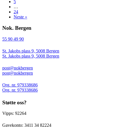
5
…
24
Neste »
Nok. Bergen
55 90 49 90
St. Jakobs plass 9, 5008 Bergen
St. Jakobs plass 9, 5008 Bergen
post@nokbergen
post@nokbergen
Org. nr. 979338686
Org. nr. 979338686
Støtte oss?
Vipps: 92264
Gavekonto:
3411 34 82224