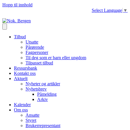
Hopp til innhold
Select Language
▼
Tilbud
Utsatte
Pårørende
Fagpersoner
Til deg som er barn eller ungdom
Tilpasset tilbud
Ressursbank
Kontakt oss
Aktuelt
Nyheter og artikler
Nyhetsbrev
Påmelding
Arkiv
Kalender
Om oss
Ansatte
Styret
Brukerrepresentant