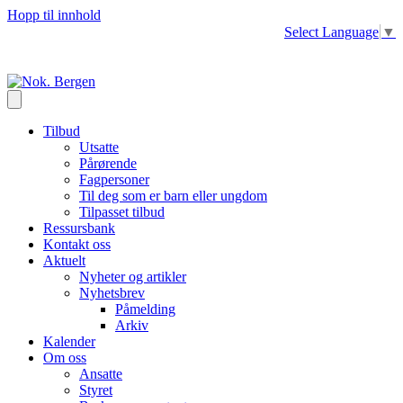
Hopp til innhold
Select Language
▼
Tilbud
Utsatte
Pårørende
Fagpersoner
Til deg som er barn eller ungdom
Tilpasset tilbud
Ressursbank
Kontakt oss
Aktuelt
Nyheter og artikler
Nyhetsbrev
Påmelding
Arkiv
Kalender
Om oss
Ansatte
Styret