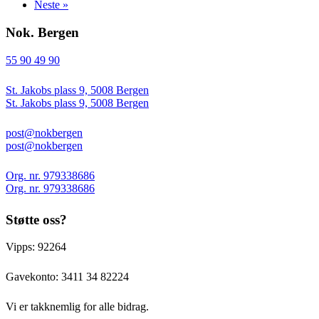
Neste »
Nok. Bergen
55 90 49 90
St. Jakobs plass 9, 5008 Bergen
St. Jakobs plass 9, 5008 Bergen
post@nokbergen
post@nokbergen
Org. nr. 979338686
Org. nr. 979338686
Støtte oss?
Vipps: 92264
Gavekonto:
3411 34 82224
Vi er takknemlig for alle bidrag.