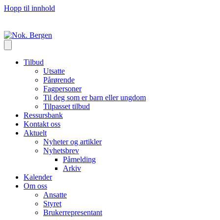
Hopp til innhold
Tilbud
Utsatte
Pårørende
Fagpersoner
Til deg som er barn eller ungdom
Tilpasset tilbud
Ressursbank
Kontakt oss
Aktuelt
Nyheter og artikler
Nyhetsbrev
Påmelding
Arkiv
Kalender
Om oss
Ansatte
Styret
Brukerrepresentant