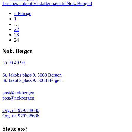
Les mer...
about Vi skifter navn til Nok. Bergen!
« Forrige
1
…
22
23
24
Nok. Bergen
55 90 49 90
St. Jakobs plass 9, 5008 Bergen
St. Jakobs plass 9, 5008 Bergen
post@nokbergen
post@nokbergen
Org. nr. 979338686
Org. nr. 979338686
Støtte oss?