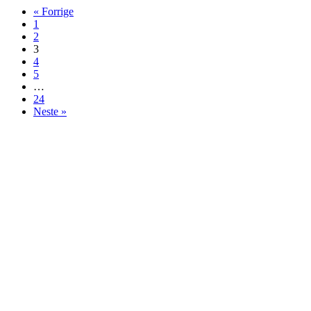
« Forrige
1
2
3
4
5
…
24
Neste »