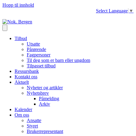
Hopp til innhold
Select Language
▼
Tilbud
Utsatte
Pårørende
Fagpersoner
Til deg som er barn eller ungdom
Tilpasset tilbud
Ressursbank
Kontakt oss
Aktuelt
Nyheter og artikler
Nyhetsbrev
Påmelding
Arkiv
Kalender
Om oss
Ansatte
Styret
Brukerrepresentant