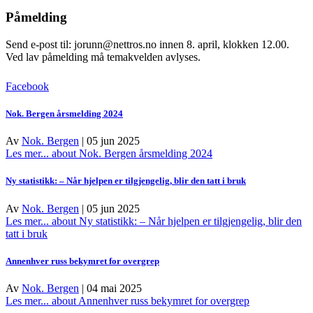
Påmelding
Send e-post til: jorunn@nettros.no innen 8. april, klokken 12.00.
Ved lav påmelding må temakvelden avlyses.
Facebook
Nok. Bergen årsmelding 2024
Av
Nok. Bergen
|
05 jun 2025
Les mer...
about Nok. Bergen årsmelding 2024
Ny statistikk: – Når hjelpen er tilgjengelig, blir den tatt i bruk
Av
Nok. Bergen
|
05 jun 2025
Les mer...
about Ny statistikk: – Når hjelpen er tilgjengelig, blir den
tatt i bruk
Annenhver russ bekymret for overgrep
Av
Nok. Bergen
|
04 mai 2025
Les mer...
about Annenhver russ bekymret for overgrep