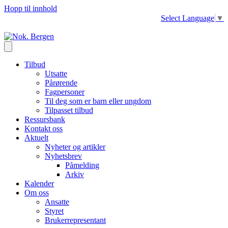
Hopp til innhold
Select Language
▼
Tilbud
Utsatte
Pårørende
Fagpersoner
Til deg som er barn eller ungdom
Tilpasset tilbud
Ressursbank
Kontakt oss
Aktuelt
Nyheter og artikler
Nyhetsbrev
Påmelding
Arkiv
Kalender
Om oss
Ansatte
Styret
Brukerrepresentant