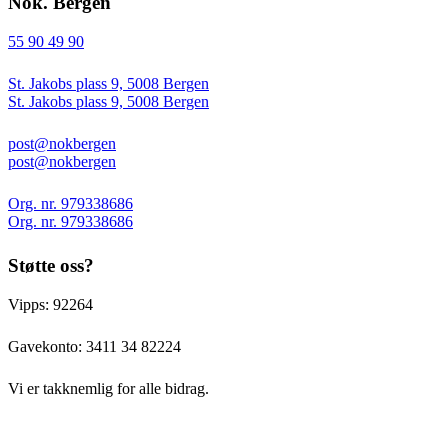
Nok. Bergen
55 90 49 90
St. Jakobs plass 9, 5008 Bergen
St. Jakobs plass 9, 5008 Bergen
post@nokbergen
post@nokbergen
Org. nr. 979338686
Org. nr. 979338686
Støtte oss?
Vipps: 92264
Gavekonto:
3411 34 82224
Vi er takknemlig for alle bidrag.