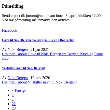
Påmelding
Send e-post til: jorunn@nettros.no innen 8. april, klokken 12.00.
Ved lav påmelding må temakvelden avlyses.
Facebook
Gave til Nok. Bergen fra Bergen Blues og Roots club
Av
Nok. Bergen
|
21 jan 2021
Les mer...
about Gave til Nok. Bergen fra Bergen Blues og Roots
club
Vi skifter navn til Nok. Bergen!
Av
Nok. Bergen
|
19 nov 2020
Les mer...
about Vi skifter navn til Nok. Bergen!
« Forrige
1
…
22
23