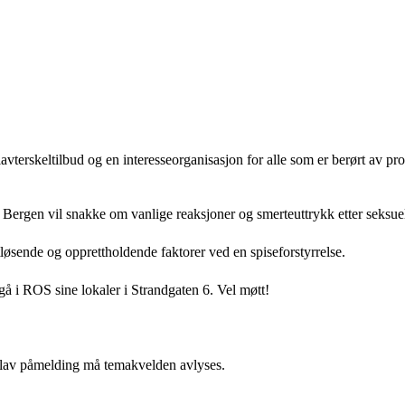
erskeltilbud og en interesseorganisasjon for alle som er berørt av pro
Bergen vil snakke om vanlige reaksjoner og smerteuttrykk etter seksue
øsende og opprettholdende faktorer ved en spiseforstyrrelse.
gå i ROS sine lokaler i Strandgaten 6. Vel møtt!
d lav påmelding må temakvelden avlyses.