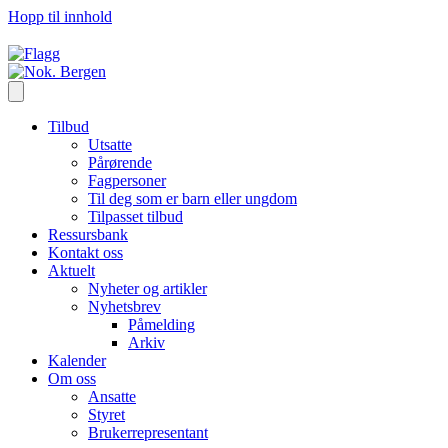
Hopp til innhold
Tilbud
Utsatte
Pårørende
Fagpersoner
Til deg som er barn eller ungdom
Tilpasset tilbud
Ressursbank
Kontakt oss
Aktuelt
Nyheter og artikler
Nyhetsbrev
Påmelding
Arkiv
Kalender
Om oss
Ansatte
Styret
Brukerrepresentant