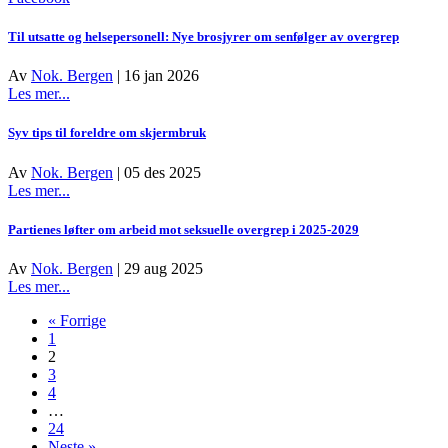
Til utsatte og helsepersonell: Nye brosjyrer om senfølger av overgrep
Av
Nok. Bergen
|
16 jan 2026
about
Les mer...
Til
utsatte
Syv tips til foreldre om skjermbruk
og
helsepersonell:
Av
Nok. Bergen
|
05 des 2025
Nye
about
Les mer...
brosjyrer
Syv
om
tips
Partienes løfter om arbeid mot seksuelle overgrep i 2025-2029
senfølger
til
av
foreldre
Av
Nok. Bergen
|
29 aug 2025
overgrep
om
about
Les mer...
skjermbruk
Partienes
« Forrige
løfter
1
om
2
arbeid
3
mot
4
seksuelle
…
overgrep
24
i
Neste »
2025-