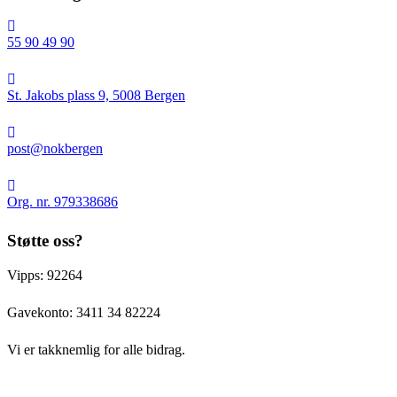
55 90 49 90
St.
Jakobs
St. Jakobs plass 9, 5008 Bergen
plass
9,
post@nokbergen
5008
post@nokbergen
Bergen
Org.
nr.
Org. nr. 979338686
979338686
Støtte oss?
Vipps: 92264
Gavekonto:
3411 34 82224
Vi er takknemlig for alle bidrag.