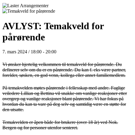
AVLYST: Temakveld for
pårørende
7. mars 2024 / 18:00
-
20:00
Vi ønsker hjertelig velkommen til temakveld for pårørende. Du
definerer selv om du er en pårørende. Du kan f. eks være partner,
forelder, søsken, en god venn, kollega eller annet familiemedlem.
På temakvelden møtes pårørende i fellesskap med andre. Faglige
veiledere Lillian og Bettina vil snakke om vanlige reaksjoner etter
overgrep og vanlige reaksjoner blant pårørende. Vi har fokus på
hvordan du kan ta vare på deg selv og samtidig være en støtte for
den utsatte.
Temakvelden er åpen både for brukere (over 18 år) ved Nok.
Bergen og for personer utenfor senteret.