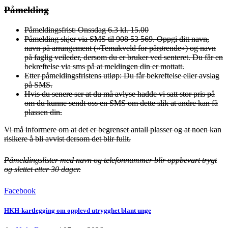
Påmelding
Påmeldingsfrist: Onssdag 6.3 kl. 15.00
Påmelding skjer via SMS til 908 53 569. Oppgi ditt navn,
navn på arrangement («Temakveld for pårørende») og navn
på faglig veileder, dersom du er bruker ved senteret. Du får en
bekreftelse via sms på at meldingen din er mottatt.
Etter påmeldingsfristens utløp: Du får bekreftelse eller avslag
på SMS.
Hvis du senere ser at du må avlyse hadde vi satt stor pris på
om du kunne sendt oss en SMS om dette slik at andre kan få
plassen din.
Vi må informere om at det er begrenset antall plasser og at noen kan
risikere å bli avvist dersom det blir fullt.
Påmeldingslister med navn og telefonnummer blir oppbevart trygt
og slettet etter 30 dager.
Facebook
HKH-kartlegging om opplevd utrygghet blant unge