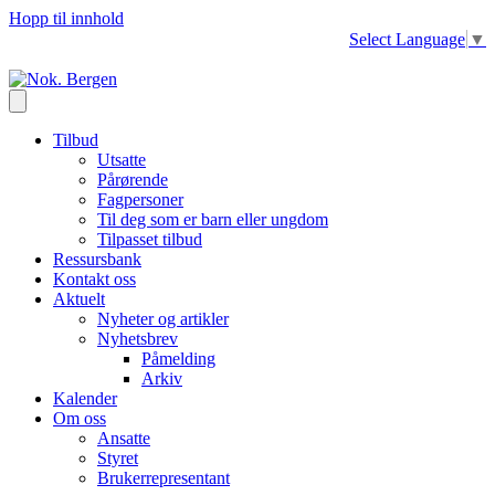
Hopp til innhold
Select Language
▼
Tilbud
Utsatte
Pårørende
Fagpersoner
Til deg som er barn eller ungdom
Tilpasset tilbud
Ressursbank
Kontakt oss
Aktuelt
Nyheter og artikler
Nyhetsbrev
Påmelding
Arkiv
Kalender
Om oss
Ansatte
Styret
Brukerrepresentant