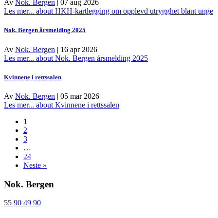
Av
Nok. Bergen
|
07 aug 2026
Les mer...
about HKH-kartlegging om opplevd utrygghet blant unge
Nok. Bergen årsmelding 2025
Av
Nok. Bergen
|
16 apr 2026
Les mer...
about Nok. Bergen årsmelding 2025
Kvinnene i rettssalen
Av
Nok. Bergen
|
05 mar 2026
Les mer...
about Kvinnene i rettssalen
1
2
3
…
24
Neste »
Nok. Bergen
55 90 49 90