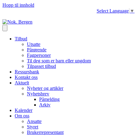
Hopp til innhold
Select Language
▼
Tilbud
Utsatte
Pårørende
Fagpersoner
Til deg som er barn eller ungdom
Tilpasset tilbud
Ressursbank
Kontakt oss
Aktuelt
Nyheter og artikler
Nyhetsbrev
Påmelding
Arkiv
Kalender
Om oss
Ansatte
Styret
Brukerrepresentant