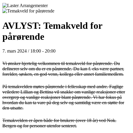
AVLYST: Temakveld for
pårørende
7. mars 2024 / 18:00
-
20:00
Vi ønsker hjertelig velkommen til temakveld for pårørende. Du
definerer selv om du er en pårørende. Du kan f. eks være partner,
forelder, søsken, en god venn, kollega eller annet familiemedlem.
På temakvelden møtes pårørende i fellesskap med andre. Faglige
veiledere Lillian og Bettina vil snakke om vanlige reaksjoner etter
overgrep og vanlige reaksjoner blant pårørende. Vi har fokus på
hvordan du kan ta vare på deg selv og samtidig være en støtte for
den utsatte.
Temakvelden er åpen både for brukere (over 18 år) ved Nok.
Bergen og for personer utenfor senteret.