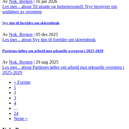
Av
Nok. Bergen
|
16 jan 2026
Les mer...
about Til utsatte og helsepersonell: Nye brosjyrer om
senfølger av overgrep
Syv tips til foreldre om skjermbruk
Av
Nok. Bergen
|
05 des 2025
Les mer...
about Syv tips til foreldre om skjermbruk
Partienes løfter om arbeid mot seksuelle overgrep i 2025-2029
Av
Nok. Bergen
|
29 aug 2025
Les mer...
about Partienes løfter om arbeid mot seksuelle overgrep i
2025-2029
« Forrige
1
2
3
4
…
24
Neste »