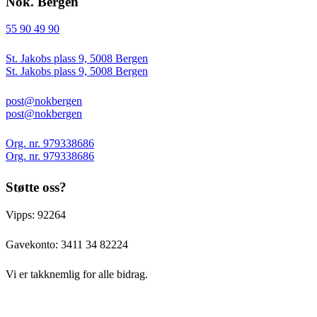
Nok. Bergen
55 90 49 90
St. Jakobs plass 9, 5008 Bergen
St. Jakobs plass 9, 5008 Bergen
post@nokbergen
post@nokbergen
Org. nr. 979338686
Org. nr. 979338686
Støtte oss?
Vipps: 92264
Gavekonto:
3411 34 82224
Vi er takknemlig for alle bidrag.