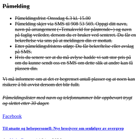
Påmelding
Påmeldingsfrist: Onssdag 6.3 kl. 15.00
Påmelding skjer via SMS til 908 53 569. Oppgi ditt navn,
navn på arrangement («Temakveld for pårørende») og navn
på faglig veileder, dersom du er bruker ved senteret. Du får en
bekreftelse via sms på at meldingen din er mottatt.
Etter påmeldingsfristens utløp: Du får bekreftelse eller avslag
på SMS.
Hvis du senere ser at du må avlyse hadde vi satt stor pris på
om du kunne sendt oss en SMS om dette slik at andre kan få
plassen din.
Vi må informere om at det er begrenset antall plasser og at noen kan
risikere å bli avvist dersom det blir fullt.
Påmeldingslister med navn og telefonnummer blir oppbevart trygt
og slettet etter 30 dager.
Facebook
Til utsatte og helsepersonell: Nye brosjyrer om senfølger av overgrep