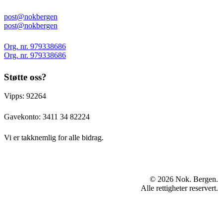
post@nokbergen
post@nokbergen
Org. nr. 979338686
Org. nr. 979338686
Støtte oss?
Vipps: 92264
Gavekonto:
3411 34 82224
Vi er takknemlig for alle bidrag.
© 2026 Nok. Bergen.
Alle rettigheter reservert.