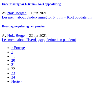
Undervisning for 6. trinn – Kort oppdatering
Av
Nok. Bergen
|
11 jun 2021
Les mer...
about Undervisning for 6. trinn – Kort oppdatering
Hverdagsregulering i en pandemi
Av
Nok. Bergen
|
22 apr 2021
Les mer...
about Hverdagsregulering i en pandemi
« Forrige
1
…
20
21
22
23
24
Neste »