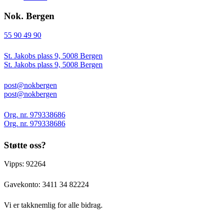
Nok. Bergen
55 90 49 90
St. Jakobs plass 9, 5008 Bergen
St. Jakobs plass 9, 5008 Bergen
post@nokbergen
post@nokbergen
Org. nr. 979338686
Org. nr. 979338686
Støtte oss?
Vipps: 92264
Gavekonto:
3411 34 82224
Vi er takknemlig for alle bidrag.