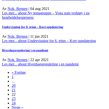
Av
Nok. Bergen
|
04 aug 2021
Les mer...
about Ny temagruppe – Yoga som verktøy i en
bearbeidelsesprosess
Undervisning for 6. trinn – Kort oppdatering
Av
Nok. Bergen
|
11 jun 2021
Les mer...
about Undervisning for 6. trinn – Kort oppdatering
Hverdagsregulering i en pandemi
Av
Nok. Bergen
|
22 apr 2021
Les mer...
about Hverdagsregulering i en pandemi
« Forrige
1
…
20
21
22
23
24
Neste »