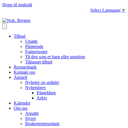
Hopp til innhold
Select Language
▼
Tilbud
Utsatte
Pårørende
Fagpersoner
Til deg som er barn eller ungdom
Tilpasset tilbud
Ressursbank
Kontakt oss
Aktuelt
Nyheter og artikler
Nyhetsbrev
Påmelding
Arkiv
Kalender
Om oss
Ansatte
Styret
Brukerrepresentant