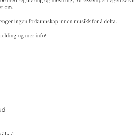
be med regulering og mestring, for eksempel i egen selvhj
er om.
enger ingen forkunnskap innen musikk for å delta.
melding og mer info!
ud
tilbud