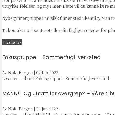
Her på senteret anvendes musikk som et verktøy til å job
uttrykke følelser, og mye mer. Dette vil du kunne lære m
Nybegynnergruppe i musikk finner sted ukentlig. Man tr
Ta kontakt med senteret eller din faglige veileder for på
Facebook
Fokusgruppe – Sommerfugl-verksted
Av
Nok. Bergen
|
02 feb 2022
Les mer...
about Fokusgruppe – Sommerfugl-verksted
MANN! …Og utsatt for overgrep? – Våre tilb
Av
Nok. Bergen
|
21 jan 2022
Les mer...
about MANN! …Og utsatt for overgrep? – Våre 