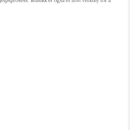
elpsprosess. Musikk er også et flott verktøy for å