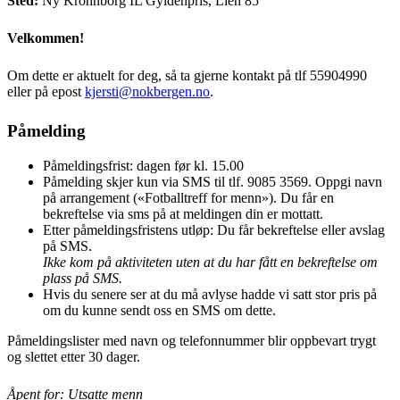
Sted:
Ny Krohnborg IL Gyldenpris, Lien 85
Velkommen!
Om dette er aktuelt for deg, så ta gjerne kontakt på tlf 55904990
eller på epost
kjersti@nokbergen.no
.
Påmelding
Påmeldingsfrist: dagen før kl. 15.00
Påmelding skjer kun via SMS til tlf. 9085 3569. Oppgi navn
på arrangement («Fotballtreff for menn»). Du får en
bekreftelse via sms på at meldingen din er mottatt.
Etter påmeldingsfristens utløp: Du får bekreftelse eller avslag
på SMS.
Ikke kom på aktiviteten uten at du har fått en bekreftelse om
plass på SMS.
Hvis du senere ser at du må avlyse hadde vi satt stor pris på
om du kunne sendt oss en SMS om dette.
Påmeldingslister med navn og telefonnummer blir oppbevart trygt
og slettet etter 30 dager.
Åpent for: Utsatte menn