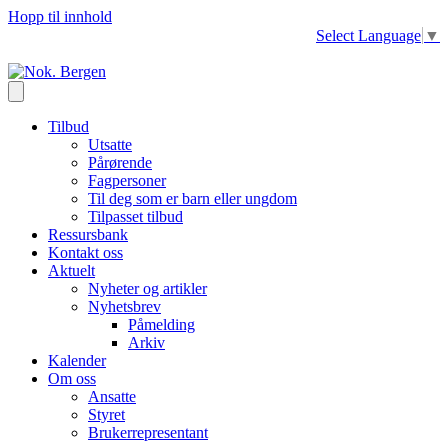
Hopp til innhold
Select Language
▼
Tilbud
Utsatte
Pårørende
Fagpersoner
Til deg som er barn eller ungdom
Tilpasset tilbud
Ressursbank
Kontakt oss
Aktuelt
Nyheter og artikler
Nyhetsbrev
Påmelding
Arkiv
Kalender
Om oss
Ansatte
Styret
Brukerrepresentant