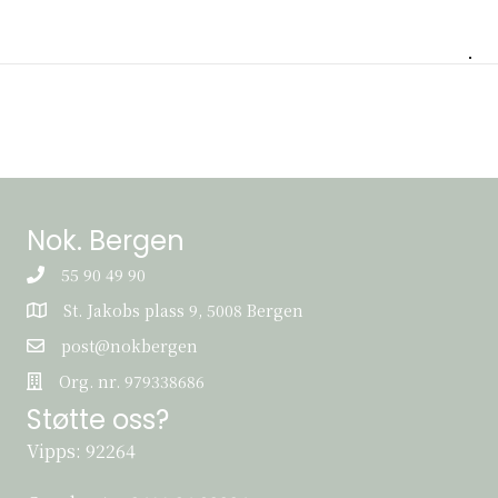
Nok. Bergen
55 90 49 90
St. Jakobs plass 9, 5008 Bergen
St. Jakobs plass 9, 5008 Bergen
post@nokbergen
post@nokbergen
Org. nr. 979338686
Org. nr. 979338686
Støtte oss?
Vipps: 92264