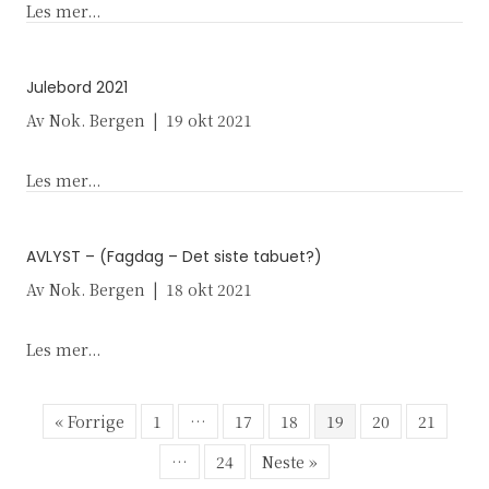
about AVLYST – Juleverksted
Les mer...
Julebord 2021
Av
Nok. Bergen
|
19 okt 2021
about Julebord 2021
Les mer...
AVLYST – (Fagdag – Det siste tabuet?)
Av
Nok. Bergen
|
18 okt 2021
about AVLYST – (Fagdag – Det siste tabuet?)
Les mer...
« Forrige
1
…
17
18
19
20
21
…
24
Neste »