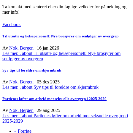
Ta kontakt med senteret eller din faglige veileder for påmelding og
mer info!
Facebook
Til utsatte og helsepersonell: Nye brosjyrer om senfølger av overgrep
Av
Nok. Bergen
|
16 jan 2026
Les mer...
about Til utsatte og helsepersonell: Nye brosjyrer om
senfølger av overgrep
Syv tips til foreldre om skjermbruk
Av
Nok. Bergen
|
05 des 2025
Les mer...
about Syv tips til foreldre om skjermbruk
Partienes løfter om arbeid mot seksuelle overgrep i 2025-2029
Av
Nok. Bergen
|
29 aug 2025
Les mer...
about Partienes løfter om arbeid mot seksuelle overgrep i
2025-2029
« Forrige