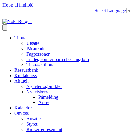
Hopp til innhold
Select Language
▼
Tilbud
Utsatte
Pårørende
Fagpersoner
Til deg som er barn eller ungdom
Tilpasset tilbud
Ressursbank
Kontakt oss
Aktuelt
Nyheter og artikler
Nyhetsbrev
Påmelding
Arkiv
Kalender
Om oss
Ansatte
Styret
Brukerrepresentant