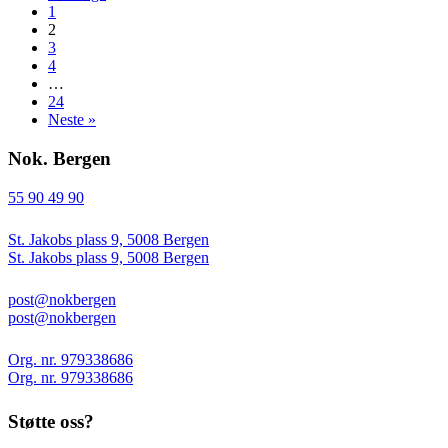
1
2
3
4
…
24
Neste »
Nok. Bergen
55 90 49 90
St. Jakobs plass 9, 5008 Bergen
St. Jakobs plass 9, 5008 Bergen
post@nokbergen
post@nokbergen
Org. nr. 979338686
Org. nr. 979338686
Støtte oss?