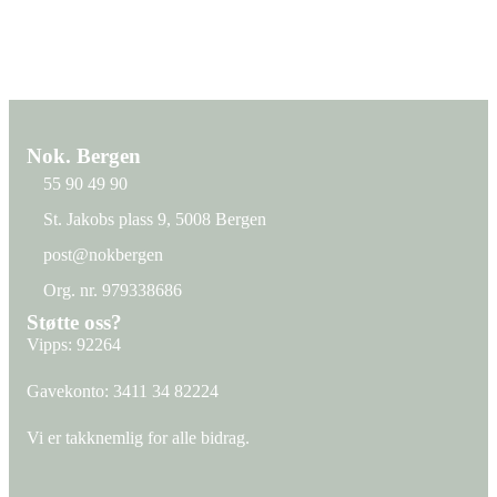
Nok. Bergen
55 90 49 90
St. Jakobs plass 9, 5008 Bergen
St. Jakobs plass 9, 5008 Bergen
post@nokbergen
post@nokbergen
Org. nr. 979338686
Org. nr. 979338686
Støtte oss?
Vipps: 92264
Gavekonto:
3411 34 82224
Vi er takknemlig for alle bidrag.