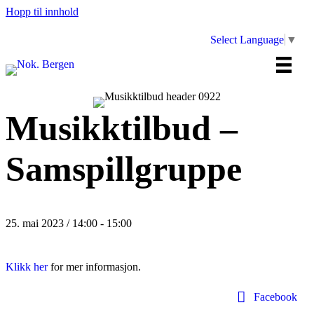
Hopp til innhold
Select Language
▼
Musikktilbud –
Samspillgruppe
25. mai 2023 / 14:00
-
15:00
Klikk her
for mer informasjon.
Facebook