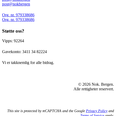
post@nokbergen
Org. nr. 979338686
Org. nr. 979338686
Støtte oss?
Vipps: 92264
Gavekonto:
3411 34 82224
Vi er takknemlig for alle bidrag.
© 2026 Nok. Bergen.
Alle rettigheter reservert.
This site is protected by reCAPTCHA and the Google
Privacy Policy
and
Terms of Service
apply.