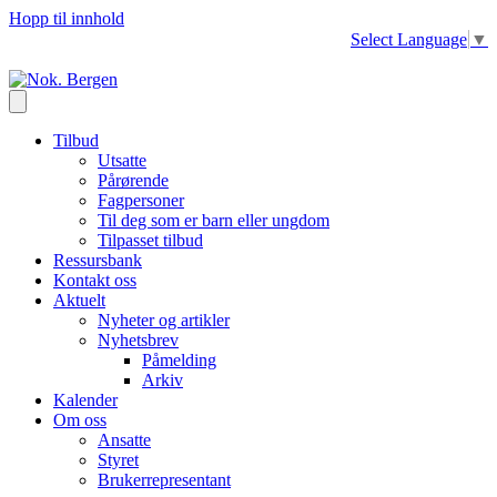
Hopp til innhold
Select Language
▼
Tilbud
Utsatte
Pårørende
Fagpersoner
Til deg som er barn eller ungdom
Tilpasset tilbud
Ressursbank
Kontakt oss
Aktuelt
Nyheter og artikler
Nyhetsbrev
Påmelding
Arkiv
Kalender
Om oss
Ansatte
Styret
Brukerrepresentant