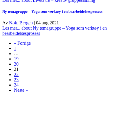
Les mer...
about Livets tre – kreativ gruppesamling
Ny temagruppe – Yoga som verktøy i en bearbeidelsesprosess
Av
Nok. Bergen
|
04 aug 2021
Les mer...
about Ny temagruppe – Yoga som verktøy i en
bearbeidelsesprosess
« Forrige
1
…
19
20
21
22
23
24
Neste »