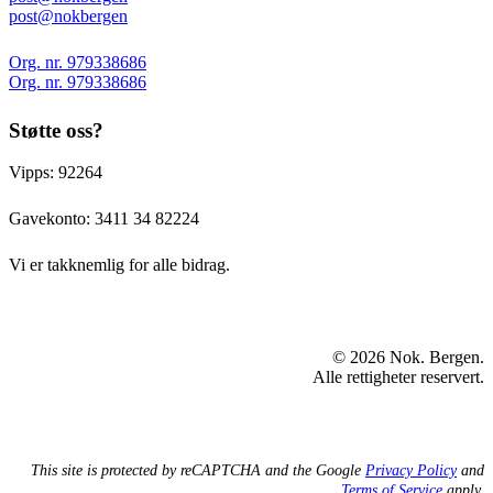
post@nokbergen
Org. nr. 979338686
Org. nr. 979338686
Støtte oss?
Vipps: 92264
Gavekonto:
3411 34 82224
Vi er takknemlig for alle bidrag.
© 2026 Nok. Bergen.
Alle rettigheter reservert.
This site is protected by reCAPTCHA and the Google
Privacy Policy
and
Terms of Service
apply.