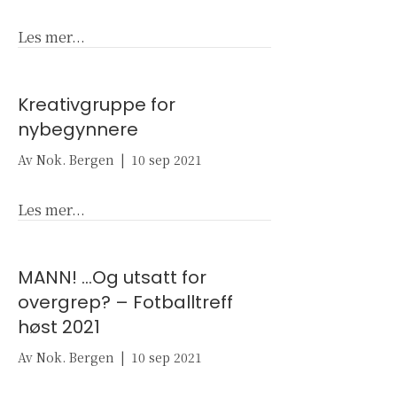
about Fokusgrupper – Nytt tilbud!
Les mer...
Kreativgruppe for
nybegynnere
Av
Nok. Bergen
|
10 sep 2021
about Kreativgruppe for nybegynnere
Les mer...
MANN! …Og utsatt for
overgrep? – Fotballtreff
høst 2021
Av
Nok. Bergen
|
10 sep 2021