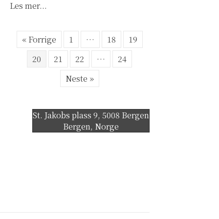
about MANN! …Og utsatt for overgrep? – Fotba
Les mer...
« Forrige
1
…
18
19
20
21
22
…
24
Neste »
St. Jakobs plass 9, 5008 Bergen
Bergen
,
Norge