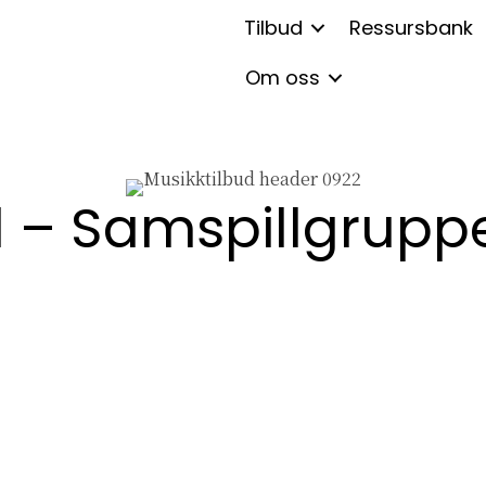
Tilbud
Ressursbank
Om oss
d – Samspillgrupp