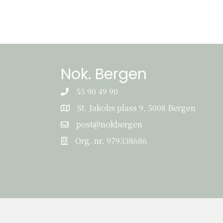
Nok. Bergen
55 90 49 90
St. Jakobs plass 9, 5008 Bergen
St. Jakobs plass 9, 5008 Bergen
post@nokbergen
post@nokbergen
Org. nr. 979338686
Org. nr. 979338686