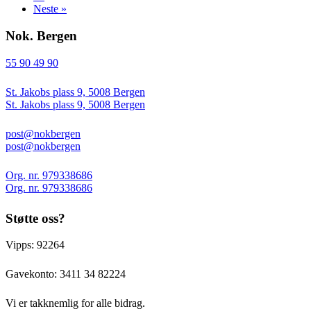
Neste »
Nok. Bergen
55 90 49 90
St. Jakobs plass 9, 5008 Bergen
St. Jakobs plass 9, 5008 Bergen
post@nokbergen
post@nokbergen
Org. nr. 979338686
Org. nr. 979338686
Støtte oss?
Vipps: 92264
Gavekonto:
3411 34 82224
Vi er takknemlig for alle bidrag.