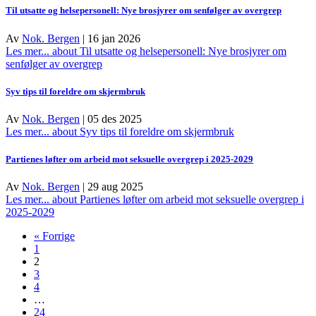
Til utsatte og helsepersonell: Nye brosjyrer om senfølger av overgrep
Av
Nok. Bergen
|
16 jan 2026
Les mer...
about Til utsatte og helsepersonell: Nye brosjyrer om
senfølger av overgrep
Syv tips til foreldre om skjermbruk
Av
Nok. Bergen
|
05 des 2025
Les mer...
about Syv tips til foreldre om skjermbruk
Partienes løfter om arbeid mot seksuelle overgrep i 2025-2029
Av
Nok. Bergen
|
29 aug 2025
Les mer...
about Partienes løfter om arbeid mot seksuelle overgrep i
2025-2029
« Forrige
1
2
3
4
…
24