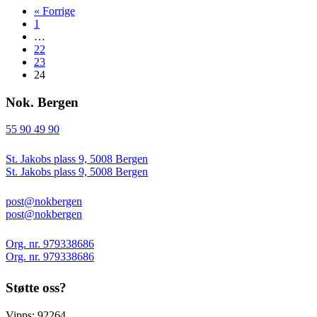
« Forrige
1
…
22
23
24
Nok. Bergen
55 90 49 90
St. Jakobs plass 9, 5008 Bergen
St. Jakobs plass 9, 5008 Bergen
post@nokbergen
post@nokbergen
Org. nr. 979338686
Org. nr. 979338686
Støtte oss?
Vipps: 92264