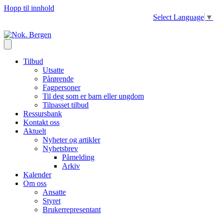
Hopp til innhold
Select Language
▼
Tilbud
Utsatte
Pårørende
Fagpersoner
Til deg som er barn eller ungdom
Tilpasset tilbud
Ressursbank
Kontakt oss
Aktuelt
Nyheter og artikler
Nyhetsbrev
Påmelding
Arkiv
Kalender
Om oss
Ansatte
Styret
Brukerrepresentant