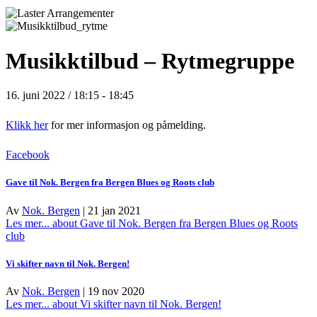
Musikktilbud – Rytmegruppe
16. juni 2022 / 18:15
-
18:45
Klikk her
for mer informasjon og påmelding.
Facebook
Gave til Nok. Bergen fra Bergen Blues og Roots club
Av
Nok. Bergen
|
21 jan 2021
Les mer...
about Gave til Nok. Bergen fra Bergen Blues og Roots
club
Vi skifter navn til Nok. Bergen!
Av
Nok. Bergen
|
19 nov 2020
Les mer...
about Vi skifter navn til Nok. Bergen!