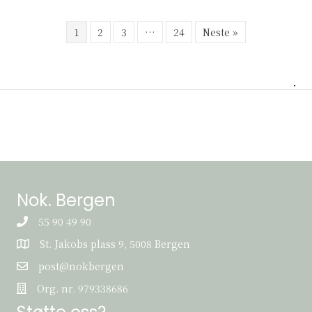
1
2
3
…
24
Neste »
Nok. Bergen
55 90 49 90
St. Jakobs plass 9, 5008 Bergen
St. Jakobs plass 9, 5008 Bergen
post@nokbergen
post@nokbergen
Org. nr. 979338686
Org. nr. 979338686