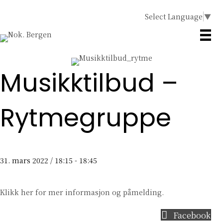
Select Language
▼
Musikktilbud –
Rytmegruppe
31. mars 2022 / 18:15
-
18:45
Klikk her
for mer informasjon og påmelding.
Facebook