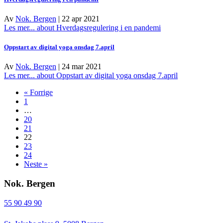
Av
Nok. Bergen
|
22 apr 2021
Les mer...
about Hverdagsregulering i en pandemi
Oppstart av digital yoga onsdag 7.april
Av
Nok. Bergen
|
24 mar 2021
Les mer...
about Oppstart av digital yoga onsdag 7.april
« Forrige
1
…
20
21
22
23
24
Neste »
Nok. Bergen
55 90 49 90