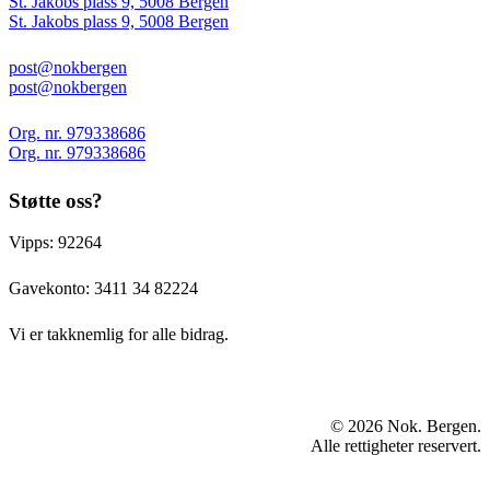
St. Jakobs plass 9, 5008 Bergen
St. Jakobs plass 9, 5008 Bergen
post@nokbergen
post@nokbergen
Org. nr. 979338686
Org. nr. 979338686
Støtte oss?
Vipps: 92264
Gavekonto:
3411 34 82224
Vi er takknemlig for alle bidrag.
© 2026 Nok. Bergen.
Alle rettigheter reservert.