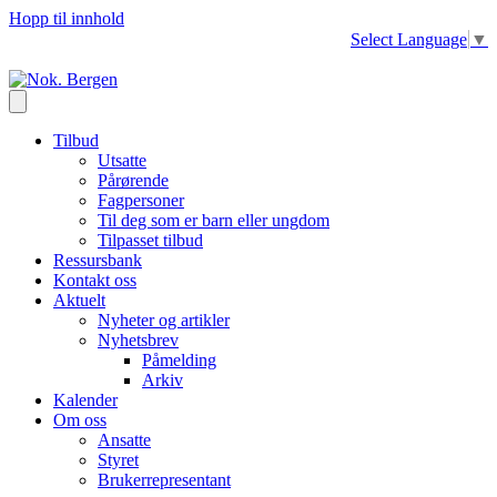
Hopp til innhold
Select Language
▼
Tilbud
Utsatte
Pårørende
Fagpersoner
Til deg som er barn eller ungdom
Tilpasset tilbud
Ressursbank
Kontakt oss
Aktuelt
Nyheter og artikler
Nyhetsbrev
Påmelding
Arkiv
Kalender
Om oss
Ansatte
Styret
Brukerrepresentant