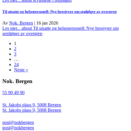
Les mer...
about Kvinnene i rettssalen
Til utsatte og helsepersonell: Nye brosjyrer om senfølger av overgrep
Av
Nok. Bergen
|
16 jan 2026
Les mer...
about Til utsatte og helsepersonell: Nye brosjyrer om
senfølger av overgrep
1
2
3
…
24
Neste »
Nok. Bergen
55 90 49 90
St. Jakobs plass 9, 5008 Bergen
St. Jakobs plass 9, 5008 Bergen
post@nokbergen
post@nokbergen