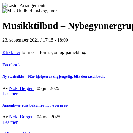
Musikktilbud – Nybegynnergru
23. september 2021 / 17:15
-
18:00
Klikk her
for mer informasjon og påmelding.
Facebook
Ny statistikk: – Når hjelpen er tilgjengelig, blir den tatt i bruk
Av
Nok. Bergen
|
05 jun 2025
about
Les mer...
Ny
statistikk:
Annenhver russ bekymret for overgrep
–
Når
Av
Nok. Bergen
|
04 mai 2025
hjelpen
about
Les mer...
er
Annenhver
tilgjengelig,
russ