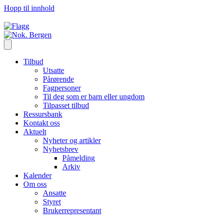
Hopp til innhold
Tilbud
Utsatte
Pårørende
Fagpersoner
Til deg som er barn eller ungdom
Tilpasset tilbud
Ressursbank
Kontakt oss
Aktuelt
Nyheter og artikler
Nyhetsbrev
Påmelding
Arkiv
Kalender
Om oss
Ansatte
Styret
Brukerrepresentant