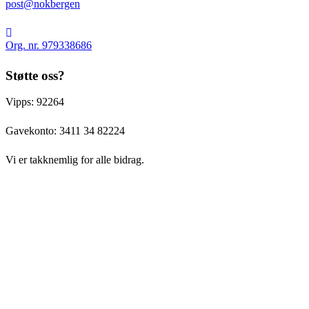
post@nokbergen
Bergen
Org.
nr.
Org. nr. 979338686
979338686
Støtte oss?
Vipps: 92264
Gavekonto:
3411 34 82224
Vi er takknemlig for alle bidrag.