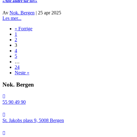
«Alle andre får lov»
blir
bekymret
den
for
Av
Nok. Bergen
|
25 apr 2025
tatt
overgrep
about
Les mer...
i
«Alle
bruk
« Forrige
andre
1
får
2
lov»
3
4
5
…
24
Neste »
Nok. Bergen
55 90 49 90
St.
Jakobs
St. Jakobs plass 9, 5008 Bergen
plass
9,
post@nokbergen
5008