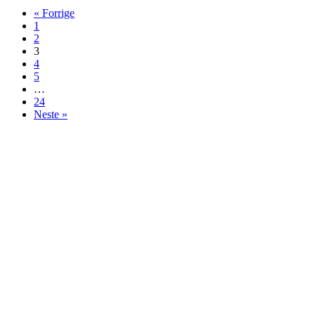
« Forrige
1
2
3
4
5
…
24
Neste »