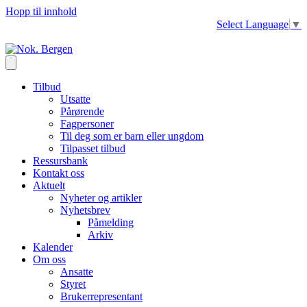
Hopp til innhold
Select Language
▼
Tilbud
Utsatte
Pårørende
Fagpersoner
Til deg som er barn eller ungdom
Tilpasset tilbud
Ressursbank
Kontakt oss
Aktuelt
Nyheter og artikler
Nyhetsbrev
Påmelding
Arkiv
Kalender
Om oss
Ansatte
Styret
Brukerrepresentant