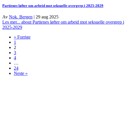
Partienes løfter om arbeid mot seksuelle overgrep i 2025-2029
Av
Nok. Bergen
|
29 aug 2025
Les mer...
about Partienes løfter om arbeid mot seksuelle overgrep i
2025-2029
« Forrige
1
2
3
4
…
24
Neste »