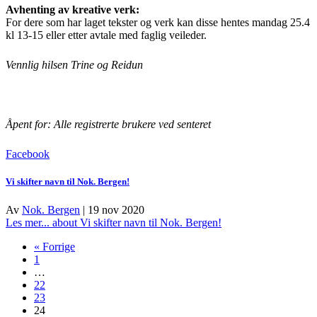
Avhenting av kreative verk:
For dere som har laget tekster og verk kan disse hentes mandag 25.4
kl 13-15 eller etter avtale med faglig veileder.
Vennlig hilsen Trine og Reidun
Åpent for: Alle registrerte brukere ved senteret
Facebook
Vi skifter navn til Nok. Bergen!
Av
Nok. Bergen
|
19 nov 2020
Les mer...
about Vi skifter navn til Nok. Bergen!
« Forrige
1
…
22
23
24