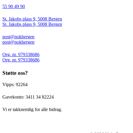
55 90 49 90
St. Jakobs plass 9, 5008 Bergen
St. Jakobs plass 9, 5008 Bergen
post@nokbergen
post@nokbergen
Org. nr. 979338686
Org. nr. 979338686
Støtte oss?
Vipps: 92264
Gavekonto:
3411 34 82224
Vi er takknemlig for alle bidrag.