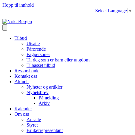
Hopp til innhold
Select Language
▼
Tilbud
Utsatte
Pårørende
Fagpersoner
Til deg som er barn eller ungdom
Tilpasset tilbud
Ressursbank
Kontakt oss
Aktuelt
Nyheter og artikler
Nyhetsbrev
Påmelding
Arkiv
Kalender
Om oss
Ansatte
Styret
Brukerrepresentant