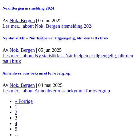
Nok. Bergen årsmelding 2024
Av
Nok. Bergen
|
05 jun 2025
Les mer...
about Nok. Bergen årsmelding 2024
Ny statistikk: – Når hjelpen er tilgjengelig, blir den tatt i bruk
Av
Nok. Bergen
|
05 jun 2025
Les mer...
about Ny statistikk: – Når hjelpen er tilgjengelig, blir den
tatt i bruk
Annenhver russ bekymret for overgrep
Av
Nok. Bergen
|
04 mai 2025
Les mer...
about Annenhver russ bekymret for overgrep
« Forrige
1
2
3
4
5
…