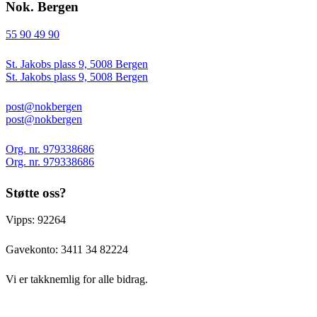
Nok. Bergen
55 90 49 90
St. Jakobs plass 9, 5008 Bergen
St. Jakobs plass 9, 5008 Bergen
post@nokbergen
post@nokbergen
Org. nr. 979338686
Org. nr. 979338686
Støtte oss?
Vipps: 92264
Gavekonto:
3411 34 82224
Vi er takknemlig for alle bidrag.