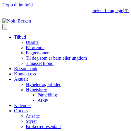
Hopp til innhold
Select Language
▼
Tilbud
Utsatte
Pårørende
Fagpersoner
Til deg som er barn eller ungdom
Tilpasset tilbud
Ressursbank
Kontakt oss
Aktuelt
Nyheter og artikler
Nyhetsbrev
Påmelding
Arkiv
Kalender
Om oss
Ansatte
Styret
Brukerrepresentant