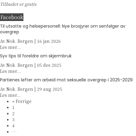
Tilbudet er gratis
Facebook
Til utsatte og helsepersonell: Nye brosjyrer om senfølger av
overgrep
Av
Nok. Bergen
|
16 jan 2026
a
Les mer...
b
Syv tips til foreldre om skjermbruk
o
Av
Nok. Bergen
u
|
05 des 2025
a
Les mer...
t
b
T
Partienes løfter om arbeid mot seksuelle overgrep i 2025-2029
o
i
Av
Nok. Bergen
u
|
29 aug 2025
l
a
Les mer...
t
u
b
« Forrige
S
t
o
1
y
s
u
2
v
a
t
3
t
t
P
4
i
t
a
…
p
e