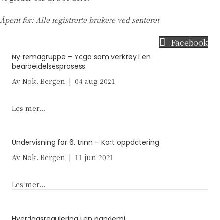
Åpent for: Alle registrerte brukere ved senteret
Facebook
Ny temagruppe – Yoga som verktøy i en
bearbeidelsesprosess
Av
Nok. Bergen
|
04 aug 2021
about Ny temagruppe – Yoga som verktøy i en bea
Les mer...
Undervisning for 6. trinn – Kort oppdatering
Av
Nok. Bergen
|
11 jun 2021
about Undervisning for 6. trinn – Kort oppdateri
Les mer...
Hverdagsregulering i en pandemi