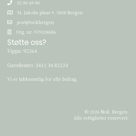
55 90 49 90
St. Jakobs plass 9, 5008 Bergen
St. Jakobs plass 9, 5008 Bergen
post@nokbergen
post@nokbergen
Org. nr. 979338686
Org. nr. 979338686
Støtte oss?
Vipps: 92264
Gavekonto:
3411 34 82224
Vi er takknemlig for alle bidrag.
© 2026 Nok. Bergen.
Alle rettigheter reservert.