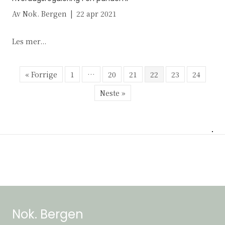
Av
Nok. Bergen
|
22 apr 2021
about Hverdagsregulering i en pandemi
Les mer...
« Forrige
1
…
20
21
22
23
24
Neste »
Nok. Bergen