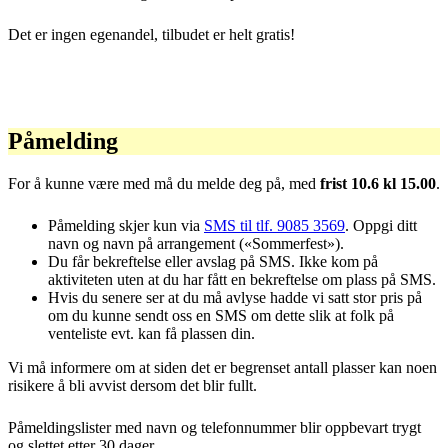
Det er ingen egenandel, tilbudet er helt gratis!
Påmelding
For å kunne være med må du melde deg på, med
frist 10.6 kl 15.00
.
Påmelding skjer kun via
SMS til tlf. 9085 3569
. Oppgi ditt
navn og navn på arrangement («Sommerfest»).
Du får bekreftelse eller avslag på SMS. Ikke kom på
aktiviteten uten at du har fått en bekreftelse om plass på SMS.
Hvis du senere ser at du må avlyse hadde vi satt stor pris på
om du kunne sendt oss en SMS om dette slik at folk på
venteliste evt. kan få plassen din.
Vi må informere om at siden det er begrenset antall plasser kan noen
risikere å bli avvist dersom det blir fullt.
Påmeldingslister med navn og telefonnummer blir oppbevart trygt
og slettet etter 30 dager.