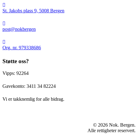
St.
Jakobs
St. Jakobs plass 9, 5008 Bergen
plass
9,
post@nokbergen
5008
post@nokbergen
Bergen
Org.
nr.
Org. nr. 979338686
979338686
Støtte oss?
Vipps: 92264
Gavekonto:
3411 34 82224
Vi er takknemlig for alle bidrag.
© 2026 Nok. Bergen.
Alle rettigheter reservert.