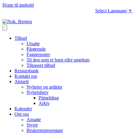
Hopp til innhold
Select Language
▼
Tilbud
Utsatte
Pårørende
Fagpersoner
Til deg som er barn eller ungdom
Tilpasset tilbud
Ressursbank
Kontakt oss
Aktuelt
Nyheter og artikler
Nyhetsbrev
Påmelding
Arkiv
Kalender
Om oss
Ansatte
Styret
Brukerrepresentant