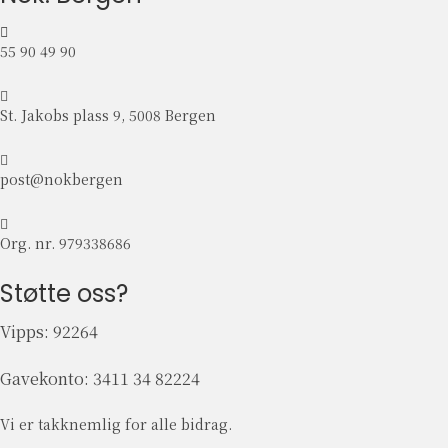
55 90 49 90
S
t
St. Jakobs plass 9, 5008 Bergen
.
J
p
a
o
post@nokbergen
k
s
o
t
O
b
@
r
Org. nr. 979338686
s
n
g
p
o
.
Støtte oss?
l
k
n
a
b
r
Vipps: 92264
s
e
.
s
r
9
9
Gavekonto:
3411 34 82224
g
7
,
e
9
5
n
3
Vi er takknemlig for alle bidrag.
0
3