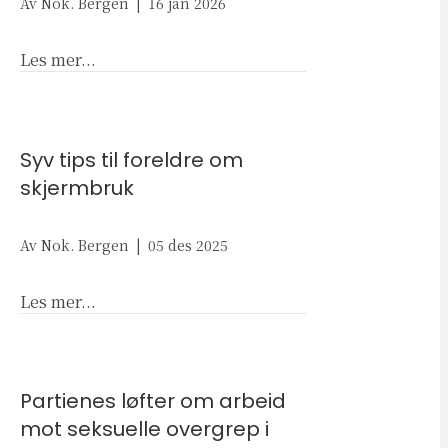
Av
Nok. Bergen
|
16 jan 2026
about Til utsatte og helsepersonell: Nye bro
Les mer...
Syv tips til foreldre om
skjermbruk
Av
Nok. Bergen
|
05 des 2025
about Syv tips til foreldre om skjermbruk
Les mer...
Partienes løfter om arbeid
mot seksuelle overgrep i