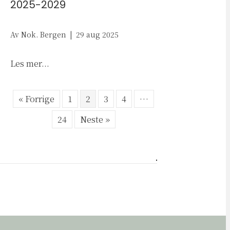
2025-2029
Av
Nok. Bergen
|
29 aug 2025
about Partienes løfter om arbeid mot seksuel
Les mer...
« Forrige
1
2
3
4
…
24
Neste »