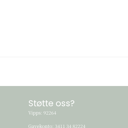
Støtte oss?
Vipps: 92264
Gavekonto:
3411 34 82224