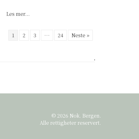
about Til utsatte og helsepersonell: Nye bro
Les mer...
1
2
3
…
24
Neste »
© 2026 Nok. Bergen.
Alle rettigheter reservert.