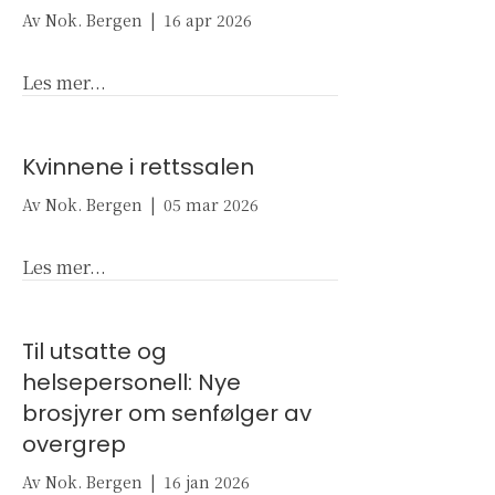
Av
Nok. Bergen
|
16 apr 2026
about Nok. Bergen årsmelding 2025
Les mer...
Kvinnene i rettssalen
Av
Nok. Bergen
|
05 mar 2026
about Kvinnene i rettssalen
Les mer...
Til utsatte og
helsepersonell: Nye
brosjyrer om senfølger av
overgrep
Av
Nok. Bergen
|
16 jan 2026