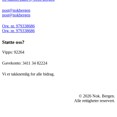
post@nokbergen
post@nokbergen
Org. nr. 979338686
Org. nr. 979338686
Støtte oss?
Vipps: 92264
Gavekonto:
3411 34 82224
Vi er takknemlig for alle bidrag.
© 2026 Nok. Bergen.
Alle rettigheter reservert.