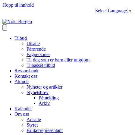
Hopp til innhold
Select Language
▼
Tilbud
Utsatte
Pårørende
Fagpersoner
Til deg som er barn eller ungdom
Tilpasset tilbud
Ressursbank
Kontakt oss
Aktuelt
Nyheter og artikler
Nyhetsbrev
Påmelding
Arkiv
Kalender
Om oss
Ansatte
Styret
Brukerrepresentant