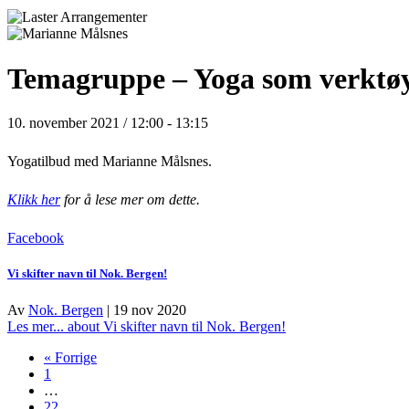
Temagruppe – Yoga som verktøy 
10. november 2021 / 12:00
-
13:15
Yogatilbud med Marianne Målsnes.
Klikk her
for å lese mer om dette.
Facebook
Vi skifter navn til Nok. Bergen!
Av
Nok. Bergen
|
19 nov 2020
Les mer...
about Vi skifter navn til Nok. Bergen!
« Forrige
1
…
22