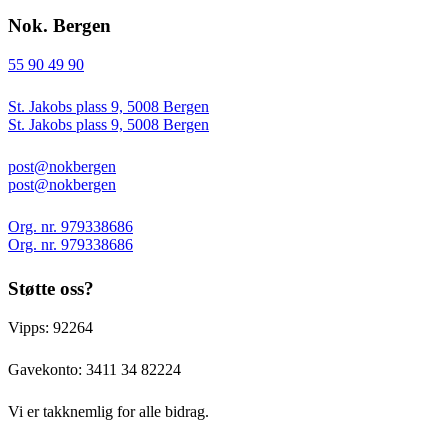
Nok. Bergen
55 90 49 90
St. Jakobs plass 9, 5008 Bergen
St. Jakobs plass 9, 5008 Bergen
post@nokbergen
post@nokbergen
Org. nr. 979338686
Org. nr. 979338686
Støtte oss?
Vipps: 92264
Gavekonto:
3411 34 82224
Vi er takknemlig for alle bidrag.