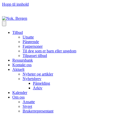
Hopp til innhold
Tilbud
Utsatte
Pårørende
Fagpersoner
Til deg som er barn eller ungdom
Tilpasset tilbud
Ressursbank
Kontakt oss
Aktuelt
Nyheter og artikler
Nyhetsbrev
Påmelding
Arkiv
Kalender
Om oss
Ansatte
Styret
Brukerrepresentant