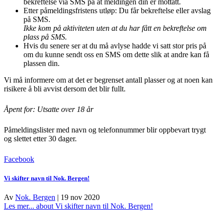
bekreftelse via SMS på at meldingen din er mottatt.
Etter påmeldingsfristens utløp: Du får bekreftelse eller avslag
på SMS.
Ikke kom på aktiviteten uten at du har fått en bekreftelse om
plass på SMS.
Hvis du senere ser at du må avlyse hadde vi satt stor pris på
om du kunne sendt oss en SMS om dette slik at andre kan få
plassen din.
Vi må informere om at det er begrenset antall plasser og at noen kan
risikere å bli avvist dersom det blir fullt.
Åpent for: Utsatte over 18 år
Påmeldingslister med navn og telefonnummer blir oppbevart trygt
og slettet etter 30 dager.
Facebook
Vi skifter navn til Nok. Bergen!
Av
Nok. Bergen
|
19 nov 2020
Les mer...
about Vi skifter navn til Nok. Bergen!