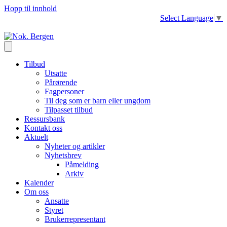
Hopp til innhold
Select Language
▼
Tilbud
Utsatte
Pårørende
Fagpersoner
Til deg som er barn eller ungdom
Tilpasset tilbud
Ressursbank
Kontakt oss
Aktuelt
Nyheter og artikler
Nyhetsbrev
Påmelding
Arkiv
Kalender
Om oss
Ansatte
Styret
Brukerrepresentant