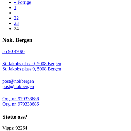
« Forrige
1
…
22
23
24
Nok. Bergen
55 90 49 90
St. Jakobs plass 9, 5008 Bergen
St. Jakobs plass 9, 5008 Bergen
post@nokbergen
post@nokbergen
Org. nr. 979338686
Org. nr. 979338686
Støtte oss?
Vipps: 92264