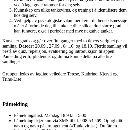
ved å lage gode rammer for deg selv.
Kunnskap om ulike tankevirus, og trening i å identifisere dem
hos deg selv.
Ved hjelp av psykologiske vitaminer lærer du hensiktsmessige
måter å forholde deg til tankene dine slik at du i større grad
kan fungere, også i perioder med mye negative tanker.
Kurset er gratis og går over fire ganger med to timers varighet per
samling.
Datoer:
20.09., 27.09., 04.10. og 18.10. Fjerde samling vil
bestå av quiz, repetisjon, evaluering og introduksjon til appen.
Påmelding er forpliktende, og du må kunne delta på alle fire
samlinger.
Gruppen ledes av faglige veiledere Terese, Kathrine, Kjersti og
Trine-Lise
Påmelding
Påmeldingsfrist: Mandag 18.9 kl. 15.00
Påmelding skjer kun via SMS til tlf. 908 53 569. Oppgi ditt
navn og navn på arrangement («Tankevirus»). Du får en