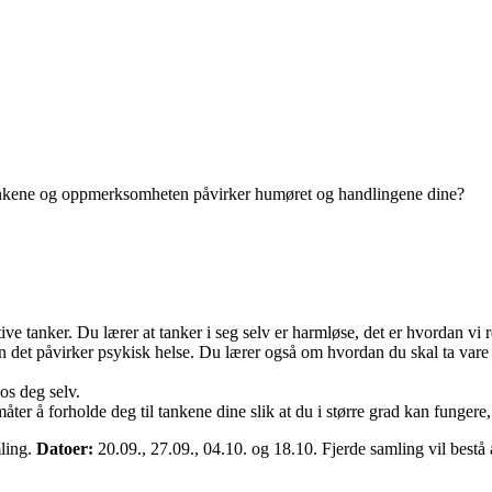
tankene og oppmerksomheten påvirker humøret og handlingene dine?
 tanker. Du lærer at tanker i seg selv er harmløse, det er hvordan vi r
et påvirker psykisk helse. Du lærer også om hvordan du skal ta vare
os deg selv.
ter å forholde deg til tankene dine slik at du i større grad kan fungere
mling.
Datoer:
20.09., 27.09., 04.10. og 18.10. Fjerde samling vil bestå 