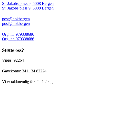
St. Jakobs plass 9, 5008 Bergen
St. Jakobs plass 9, 5008 Bergen
post@nokbergen
post@nokbergen
Org. nr. 979338686
Org. nr. 979338686
Støtte oss?
Vipps: 92264
Gavekonto:
3411 34 82224
Vi er takknemlig for alle bidrag.