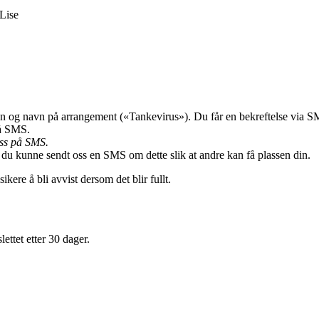
-Lise
vn og navn på arrangement («Tankevirus»). Du får en bekreftelse via SM
på SMS.
ass på SMS.
m du kunne sendt oss en SMS om dette slik at andre kan få plassen din.
kere å bli avvist dersom det blir fullt.
ettet etter 30 dager.