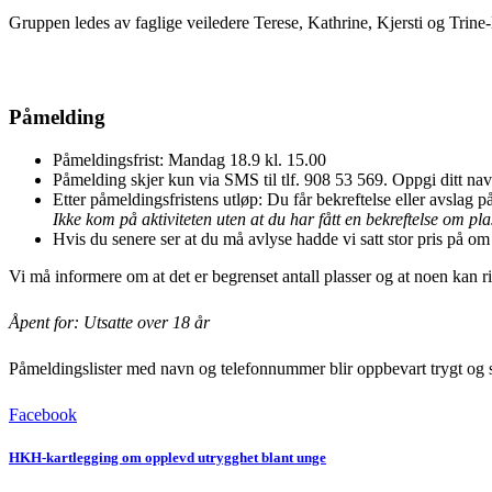
Gruppen ledes av faglige veiledere Terese, Kathrine, Kjersti og Trine
Påmelding
Påmeldingsfrist: Mandag 18.9 kl. 15.00
Påmelding skjer kun via SMS til tlf. 908 53 569. Oppgi ditt na
Etter påmeldingsfristens utløp: Du får bekreftelse eller avslag 
Ikke kom på aktiviteten uten at du har fått en bekreftelse om pl
Hvis du senere ser at du må avlyse hadde vi satt stor pris på o
Vi må informere om at det er begrenset antall plasser og at noen kan risi
Åpent for: Utsatte over 18 år
Påmeldingslister med navn og telefonnummer blir oppbevart trygt og sl
Facebook
HKH-kartlegging om opplevd utrygghet blant unge