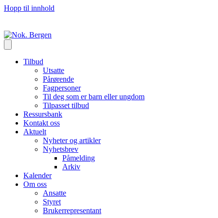
Hopp til innhold
Tilbud
Utsatte
Pårørende
Fagpersoner
Til deg som er barn eller ungdom
Tilpasset tilbud
Ressursbank
Kontakt oss
Aktuelt
Nyheter og artikler
Nyhetsbrev
Påmelding
Arkiv
Kalender
Om oss
Ansatte
Styret
Brukerrepresentant