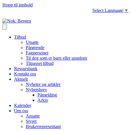
Hopp til innhold
Select Language
▼
Tilbud
Utsatte
Pårørende
Fagpersoner
Til deg som er barn eller ungdom
Tilpasset tilbud
Ressursbank
Kontakt oss
Aktuelt
Nyheter og artikler
Nyhetsbrev
Påmelding
Arkiv
Kalender
Om oss
Ansatte
Styret
Brukerrepresentant