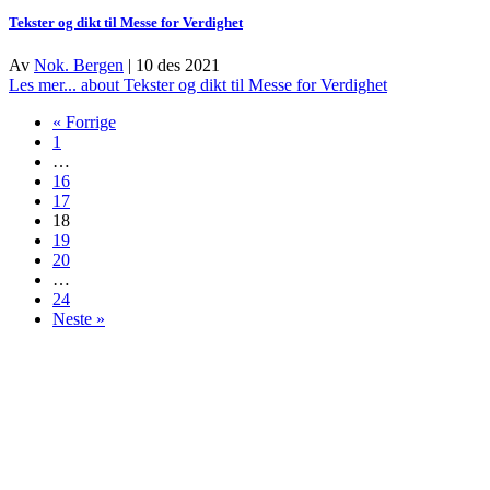
Tekster og dikt til Messe for Verdighet
Av
Nok. Bergen
|
10 des 2021
Les mer...
about Tekster og dikt til Messe for Verdighet
« Forrige
1
…
16
17
18
19
20
…
24
Neste »