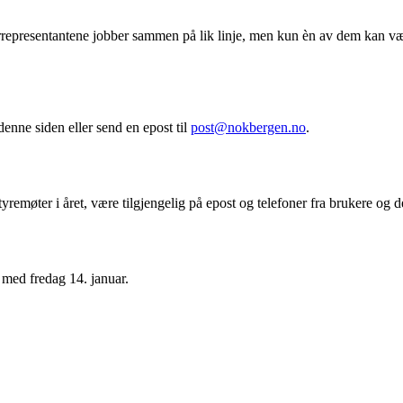
representantene jobber sammen på lik linje, men kun èn av dem kan være re
denne siden eller send en epost til
post@nokbergen.no
.
remøter i året, være tilgjengelig på epost og telefoner fra brukere og de
med fredag 14. januar.