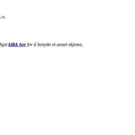
r →
ligst
klikk her
for å benytte et annet skjema.