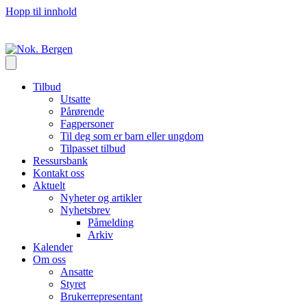
Hopp til innhold
Tilbud
Utsatte
Pårørende
Fagpersoner
Til deg som er barn eller ungdom
Tilpasset tilbud
Ressursbank
Kontakt oss
Aktuelt
Nyheter og artikler
Nyhetsbrev
Påmelding
Arkiv
Kalender
Om oss
Ansatte
Styret
Brukerrepresentant